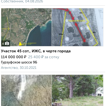
Собственник, 04.08.2026
4
Участок 45 сот., ИЖС, в черте города
₽
₽
114 000 000
25 400
за сотку
Гурзуфское шоссе 9Б
Агентство, 30.10.2021