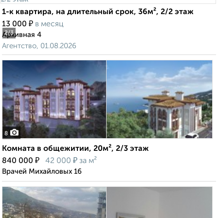
1-к квартира, на длительный срок, 36м², 2/2 этаж
₽
13 000
в месяц
2
/3
Архивная 4
Агентство, 01.08.2026
8
Комната в общежитии, 20м², 2/3 этаж
₽
₽
840 000
42 000
за м²
Врачей Михайловых 16