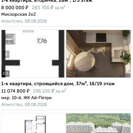
1-к квартира, вторичка, 28м², 1/5 этаж
₽
₽
8 000 000
283 700
за м²
Мисхорская 2к2
Агентство, 08.08.2026
‹
›
2
/2
1-к квартира, строящийся дом, 37м², 16/19 этаж
₽
₽
11 074 800
296 100
за м²
мкр. 10-й, ЖК Ай-Петри
Агентство, 08.08.2026