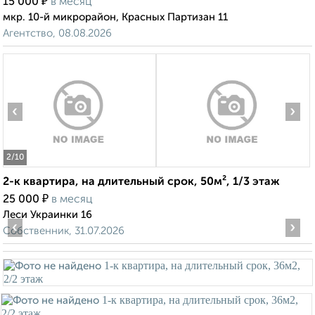
₽
15 000
в месяц
мкр. 10-й микрорайон, Красных Партизан 11
Агентство, 08.08.2026
‹
›
2
/10
2-к квартира, на длительный срок, 50м², 1/3 этаж
₽
25 000
в месяц
Леси Украинки 16
‹
›
Собственник, 31.07.2026