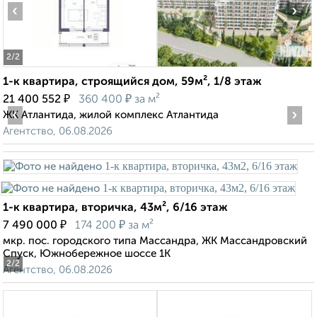
‹
›
2
/2
1-к квартира, строящийся дом, 59м², 1/8 этаж
₽
₽
21 400 552
360 400
за м²
‹
›
ЖК Атлантида, жилой комплекс Атлантида
Агентство, 06.08.2026
1-к квартира, вторичка, 43м², 6/16 этаж
₽
₽
7 490 000
174 200
за м²
мкр. пос. городского типа Массандра, ЖК Массандровский
Спуск, Южнобережное шоссе 1К
2
/2
Агентство, 06.08.2026