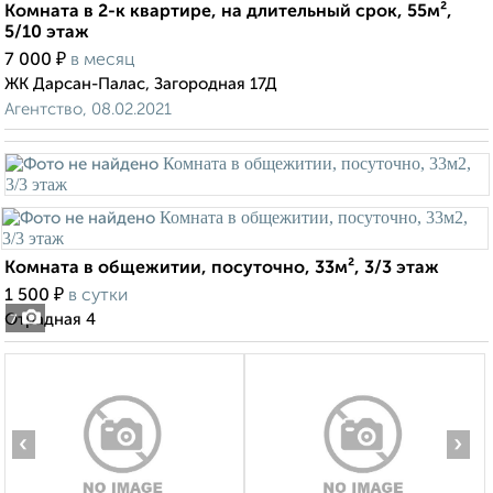
Комната в 2-к квартире, на длительный срок, 55м²,
5/10 этаж
₽
7 000
в месяц
ЖК Дарсан-Палас, Загородная 17Д
Агентство, 08.02.2021
Комната в общежитии, посуточно, 33м², 3/3 этаж
₽
1 500
в сутки
Отрадная 4
7
‹
›