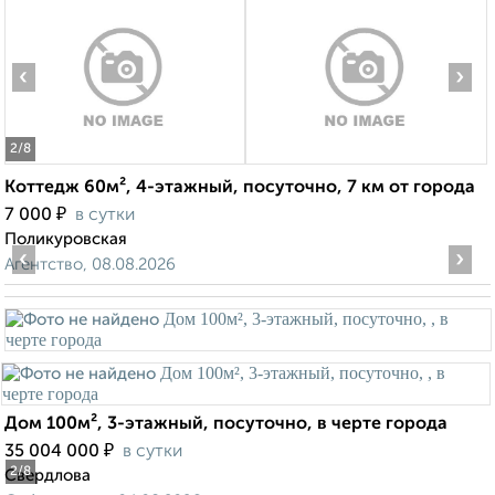
‹
›
2
/8
Коттедж 60м², 4-этажный, посуточно, 7 км от города
₽
7 000
в сутки
Поликуровская
‹
›
Агентство, 08.08.2026
Дом 100м², 3-этажный, посуточно, в черте города
₽
35 004 000
в сутки
2
/8
Свердлова