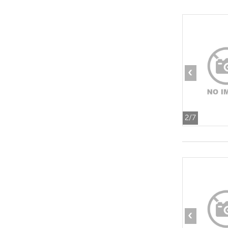
‹
2
/7
‹