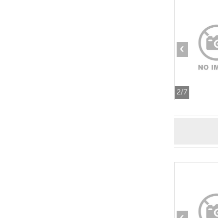
‹
2
/7