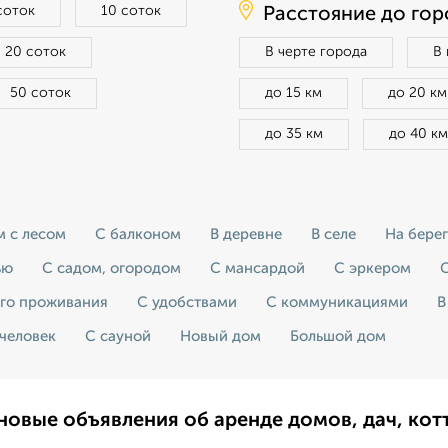
соток
10 соток
Расстояние до гор
20 соток
В черте города
В
50 соток
до 15 км
до 20 км
до 35 км
до 40 км
м с лесом
С балконом
В деревне
В селе
На берег
ью
С садом, огородом
С мансардой
С эркером
С
его проживания
С удобствами
С коммуникациями
В
 человек
С сауной
Новый дом
Большой дом
новые объявления об аренде домов, дач, кот