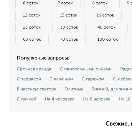
6 соток
7 соток
8 соток
9 
12 соток
15 соток
16 соток
25 соток
30 соток
40 соток
60 соток
70 соток
100 соток
Популярные запросы:
Срочная аренда
С панорамными окнами
Рядо
С террасой
С камином
С гаражом
С мебел
В частном секторе
Элитные
Зимний, для зимн
С печкой
На 4 человека
На 8 человек
На 10
Свежие, 