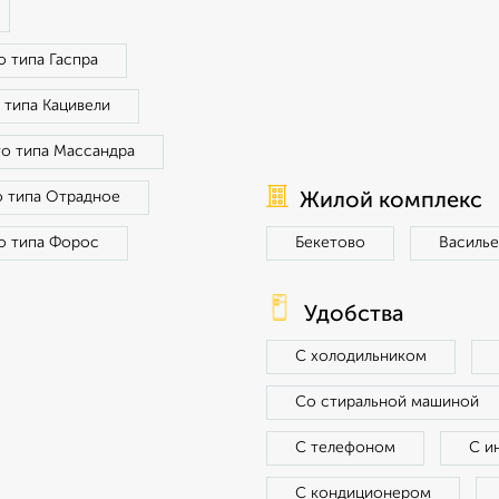
о типа Гаспра
 типа Кацивели
го типа Массандра
о типа Отрадное
Жилой комплекс
о типа Форос
Бекетово
Василье
Удобства
С холодильником
Со стиральной машиной
С телефоном
С и
С кондиционером