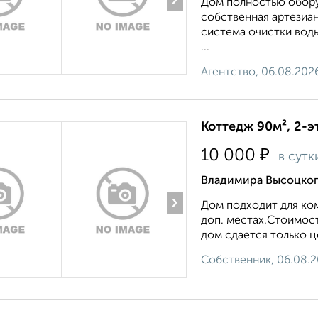
›
Дом полностью обору
собственная артезиан
система очистки воды,
...
Агентство, 06.08.202
Коттедж 90м², 2-э
₽
10 000
в сутк
Владимира Высоцко
›
Дом подходит для ком
доп. местах.Стоимост
дом сдается только це
Собственник, 06.08.