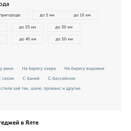
ода
 пригороде
до 5 км
до 10 км
до 25 км
до 30 км
до 45 км
до 50 км
у реки
На берегу озера
На берегу водоема
 газом
С баней
С бассейном
 стиле хай тек, шале, прованс и другие
теджей в Ялте