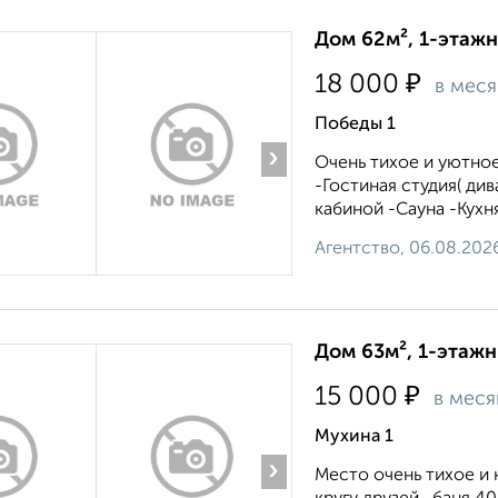
Дом 62м², 1-этажн
₽
18 000
в мес
Победы 1
›
Очень тихое и уютное
-Гостиная студия( ди
кабиной -Сауна -Кухн
Агентство, 06.08.202
Дом 63м², 1-этажн
₽
15 000
в меся
Мухина 1
›
Место очень тихое и к