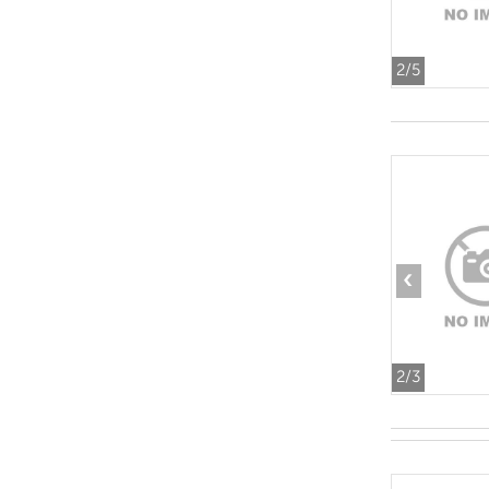
2
/5
‹
2
/3