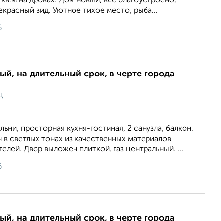
0 кв.м на дровах. Дом новый, все благоустроено,
екрасный вид. Уютное тихое место, рыба...
6
ый, на длительный срок, в черте города
ц
ьни, просторная кухня-гостиная, 2 санузла, балкон.
 в светлых тонах из качественных материалов
елей. Двор выложен плиткой, газ центральный. ...
6
ый, на длительный срок, в черте города