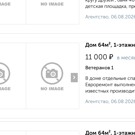
кругу друзей , баня 4
детская площадка, пр
Агентство, 06.08.202
Дом 64м², 1-этажн
₽
11 000
в меся
Ветеранов 1
›
В доме отдельные спал
Евроремонт выполнен
известных производит
Агентство, 06.08.202
Дом 64м², 1-этажн