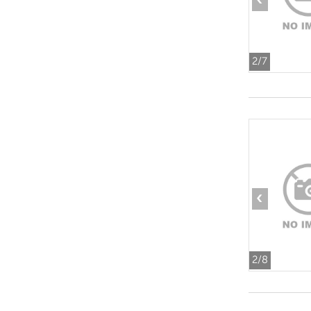
‹
2
/7
‹
2
/8