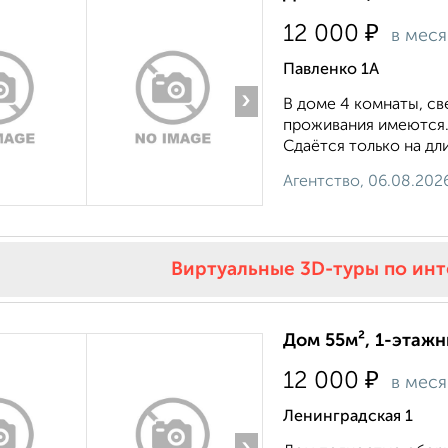
₽
12 000
в мес
Павленко 1А
›
В доме 4 комнаты, св
проживания имеются.
Сдаётся только на длит
Агентство, 06.08.202
Виртуальные 3D-туры по ин
Дом 55м², 1-этажн
₽
12 000
в мес
Ленинградская 1