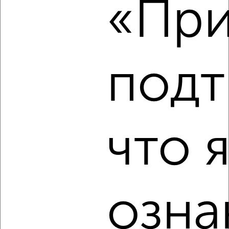
«При
2
/2
1-к квартира, на длительный срок, 36м², 2/5 этаж
₽
10 000
в месяц
Мисхорская 1к2
подт
Агентство, 07.08.2026
‹
›
что 
2
/2
1-к квартира, на длительный срок, 36м², 2/5 этаж
₽
10 000
в месяц
озна
Спендиарова 6
Агентство, 07.08.2026