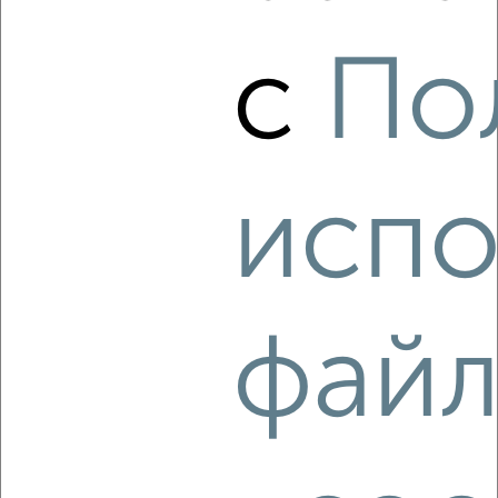
с
По
‹
›
2
/2
1-к квартира, на длительный срок, 45м², 5/19 этаж
испо
₽
11 000
в месяц
9
Агентство, 07.08.2026
фай
‹
›
2
/2