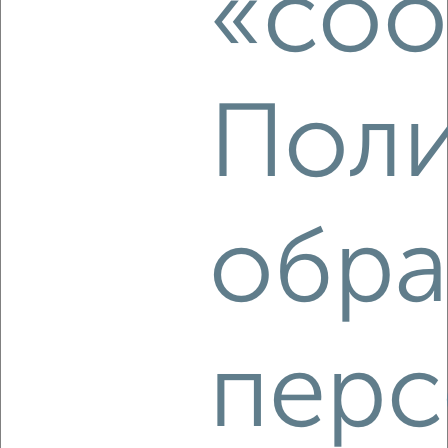
«coo
1-к квартира, на длительный срок, 36м², 2/5 этаж
₽
10 000
в месяц
мкр. 10-й микрорайон, переулок Халтурина 22
Агентство, 07.08.2026
Поли
‹
›
обра
2
/1
1-к квартира, на длительный срок, 48м², 7/9 этаж
₽
15 000
в месяц
Макаренко 6
перс
Собственник, 07.08.2026