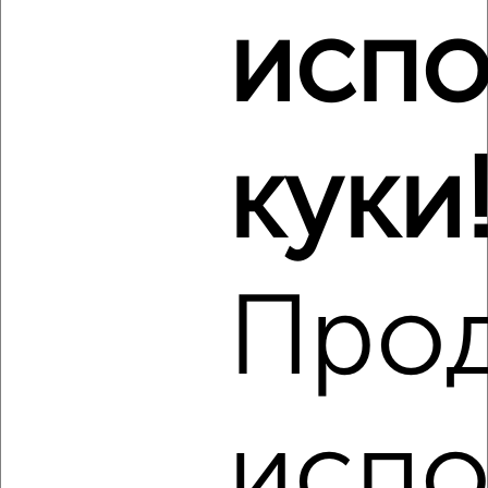
2-к квартира, на длительный срок, 52м², 3/5 этаж
испо
₽
15 000
в месяц
Украинская 5А
Агентство, 07.08.2026
Виртуальные 3D-туры по музеям и объектам
куки
культуры
Про
‹
›
2
/2
2-к квартира, на длительный срок, 55м², 5/10 этаж
испо
₽
15 000
в месяц
Игнатенко 5