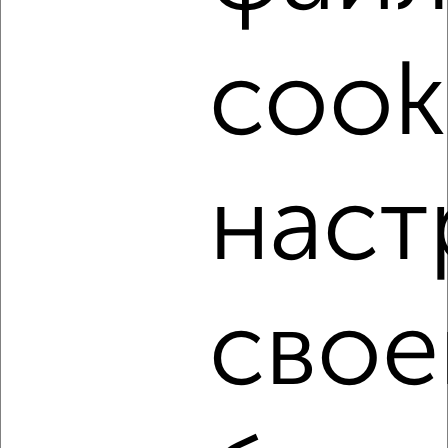
cook
‹
›
2
/4
2-к квартира, на длительный срок, 55м², 2/11 этаж
наст
₽
15 000
в месяц
Володарского 9
Агентство, 07.08.2026
свое
‹
›
2
/3