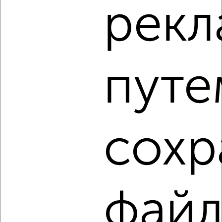
рек
2
/4
2-к квартира, на длительный срок, 55м², 3/16 этаж
₽
16 000
в месяц
Гоголя 4
Агентство, 07.08.2026
путе
‹
›
сохр
2
/5
1-к квартира, на длительный срок, 38м², 2/9 этаж
₽
12 000
в месяц
фай
Сосновый переулок 12
Агентство, 07.08.2026