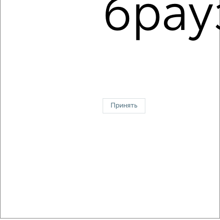
брау
1-к квартира, на длительный срок, 35м², 3/5 этаж
₽
15 000
в месяц
мкр. 10-й микрорайон, Чернова 11
Агентство, 07.08.2026
1 / 5
2
↑ НАВЕРХ К МЕНЮ
Принять
Однокомнатные
Двухкомнатные
3‑комнатные
Квартиры студии
Без посредников
На длительный срок
На сутки
Без мебели
Контакты
Политика конфиденциальности
Пользовательское соглашение
Ялта, улица Боткинская 13а
© 2015–2026
Сайт-доска объявлений недвижимости
О проекте
Реклама на портале
Новости
Статьи
Блог
Риэлторы
Агентства
Застройщики
Ипотечный калькулятор