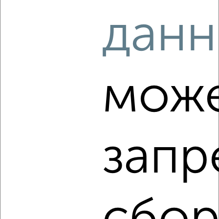
‹
›
данн
2
/6
2-к квартира, на длительный срок, 52м², 4/4 этаж
₽
12 000
в месяц
мож
Карла Маркса 11к2
Агентство, 07.08.2026
запр
‹
›
2
/4
1-к квартира, на длительный срок, 36м², 4/4 этаж
₽
10 000
в месяц
Московская 29