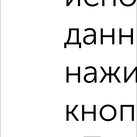
Агентство, 07.08.2026
данн
‹
›
2
/2
нажи
2-к квартира, на длительный срок, 65м², 5/18 этаж
₽
15 000
в месяц
Блюхера 19
Агентство, 07.08.2026
кноп
‹
›