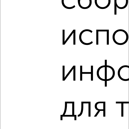
сбор
Агентство, 07.08.2026
испо
‹
›
2
/5
инф
1-к квартира, на длительный срок, 36м², 4/5 этаж
₽
10 000
в месяц
Васильева 9
Агентство, 07.08.2026
для 
‹
›