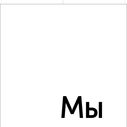
‹
›
2
/2
2-к квартира, на длительный срок, 52м², 2/5 этаж
₽
15 000
в месяц
Садовая 23
Агентство, 07.08.2026
Мы
‹
›
2
/2