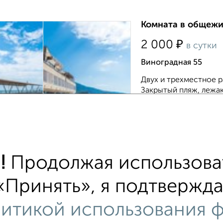
Комната в общежит
₽
2 000
в сутки
Виноградная 55
Двух и трехместное р
Закрытый пляж, лежа
умывальник. Душ и ту
!
Продолжая использоват
 в общежитии
«Принять», я подтвержда
хожим параметрам:
 Батурина
С холодильником
С мебелью
итикой использования ф