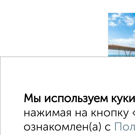
8
Мы используем куки
Комнаты
нажимая на кнопку 
Поиск по с
на улице
ознакомлен(а) с
Пол