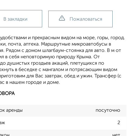
В закладки
Пожаловаться
удобствами и прекрасным видом на море, горы, город.
вки, почта, аптека. Маршрутные микроавтобусы в
я. Рядом с домом шлагбаум-стоянка для авто. В м от
ил в себя неповторимую природу Крыма. От
 до душистых гроздьев акаций, плетущихся по
хнуть в беседке с мангалом и потрясающим видом
иготовим для Вас завтрак, обед и ужин. Трансфер (с
ас в нашем городе и доме.
ОВОРА
ок аренды
посуточно
аж
2
лкон
нет