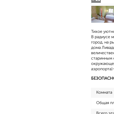
Тихое уютно
В радиусе м
город, на р
дома Ливад
величествен
старинным 
окружающей 
аэропорта) 
БЕЗОПАСН
Комната
Общая п
Всего эт