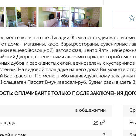
е местечко в центре Ливадии. Комната-студия м со всеми 
 от дома - магазины, кафе. бары,рестораны, сувенирные ла
ынки вещевой(овощной), автовокзал, центр Ялты, набережна
ийский Дворец с тенистыми аллеями парка, который вмест
ных дубов и раскидистых елей, вечнозеленых кустарников
стенам. На видовой площадке нашего дома Вы можете отдо
Вас красоты. По меню, либо индивидуальному заказу мы пр
Фольцваген Пассат В-(универсал)-руб. Будем рады видеть В
ОСТЬ: ОПЛАЧИВАЙТЕ ТОЛЬКО ПОСЛЕ ЗАКЛЮЧЕНИЯ ДОГ
в общежитии
Ср
2
лощадь
Эт
25 м
ажей в доме
3
Ба