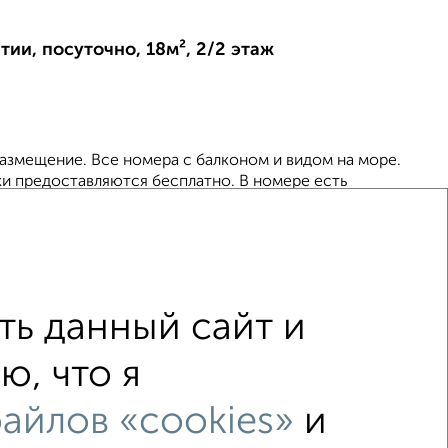
ии, посуточно, 18м², 2/2 этаж
азмещение. Все номера с балконом и видом на море.
ки предоставляются бесплатно. В номере есть
алет общего пользования на этаже, отдельно мужс...
ь данный сайт и
ю, что я
С бытовой техникой
С телевизором
айлов «cookies»
и