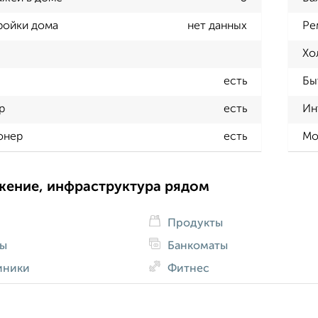
ройки дома
нет данных
Ре
Хо
есть
Бы
р
есть
Ин
онер
есть
Мо
жение, инфраструктура рядом
Продукты
ды
Банкоматы
иники
Фитнес