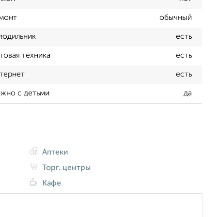
монт
обычный
лодильник
есть
товая техника
есть
тернет
есть
жно с детьми
да
Аптеки
Торг. центры
Кафе