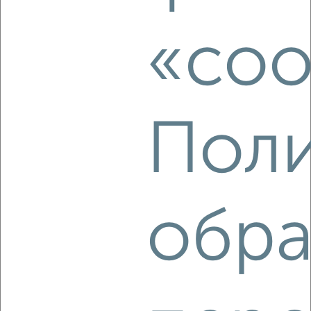
2
/8
Коттедж 70м², 3-этажный, посуточно, в черте города
«coo
₽
5 000
в сутки
Садовая
Агентство, 08.08.2026
Поли
‹
›
2
/8
обра
Коттедж 45м², 3-этажный, посуточно, в черте города
₽
4 000
в сутки
Киевская
Собственник, 08.08.2026