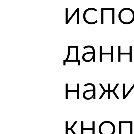
₽
2 000
в сутки
испо
мкр. пос. городского типа Гаспра, Севастопольское шоссе
Агентство, 08.08.2026
данн
‹
›
2
/8
нажи
Коттедж 100м², 1-этажный, посуточно, в черте города
₽
5 000
в сутки
Карла Маркса
Собственник, 08.08.2026
кноп
‹
›