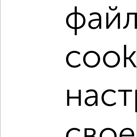
Собственник, 08.08.2026
фай
‹
›
cook
2
/8
Коттедж 76м², 2-этажный, посуточно, в черте города
₽
2 000
в сутки
Артековская
наст
Собственник, 08.08.2026
‹
›
свое