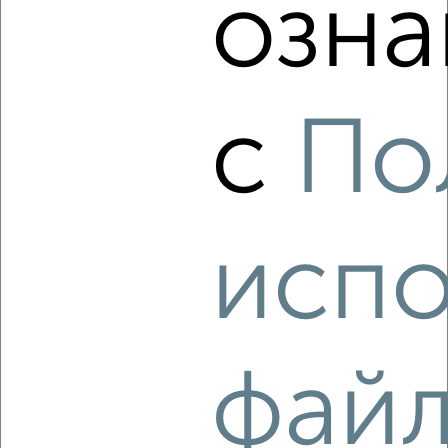
озна
‹
›
с
По
2
/8
Коттедж 52м², 2-этажный, посуточно, в черте города
₽
3 500
в сутки
испо
набережная Ленина
Агентство, 08.08.2026
фай
‹
›