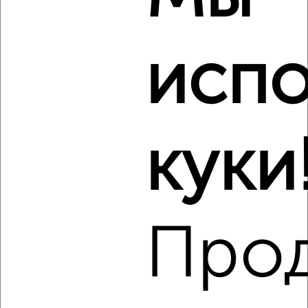
2
/8
Коттедж 130м², 2-этажный, посуточно, 8 км от города
испо
₽
15 000
в сутки
посёлок городского типа Никита
Агентство, 08.08.2026
Виртуальные 3D-туры по музеям и объектам
культуры
куки
‹
›
Про
2
/7
Коттедж 40м², 3-этажный, посуточно, 12 км от города