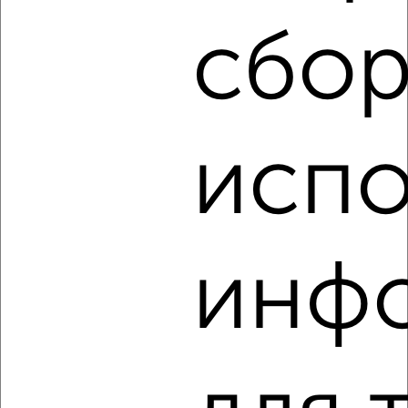
₽
3 500
в сутки
переулок Свердлова
сбор
Агентство, 08.08.2026
испо
‹
›
2
/8
Коттедж 145м², 3-этажный, посуточно, 5 км от города
инф
₽
2 500
в сутки
Южная
Собственник, 08.08.2026