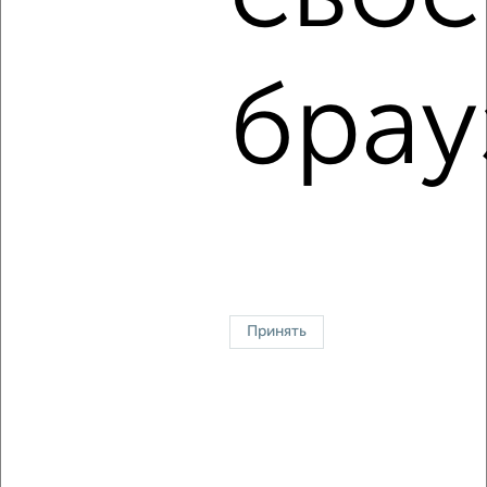
2
/7
Коттедж 60м², 2-этажный, посуточно, 9 км от города
₽
5 000
в сутки
брау
Пгт Гурзуф
Собственник, 08.08.2026
1 / 6
2
↑ НАВЕРХ К МЕНЮ
На сутки
На длительный срок
Без посредников
С баней
Принять
Контакты
Политика конфиденциальности
Пользовательское соглашение
Ялта, улица Боткинская 13а
© 2015–2026
Сайт-доска объявлений недвижимости
О проекте
Реклама на портале
Новости
Статьи
Блог
Риэлторы
Агентства
Застройщики
Ипотечный калькулятор