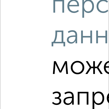
перс
‹
›
дан
2
/8
Коттедж 50м², 2-этажный, посуточно, в черте города
₽
1 500
в сутки
Ленинградская
Собственник, 08.08.2026
мож
‹
›
запр
2
/8
Коттедж 125м², 2-этажный, посуточно, в черте города