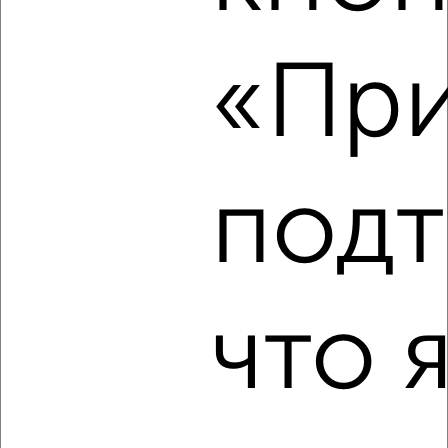
2
/8
«При
Коттедж 68м², 2-этажный, посуточно, 8 км от города
₽
1 699
в сутки
Алупкинское шоссе
Агентство, 08.08.2026
подт
‹
›
что 
2
/8
Коттедж 65м², 2-этажный, посуточно, в черте города
₽
4 500
в сутки
Екатерининская
Агентство, 08.08.2026