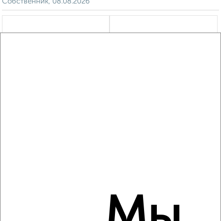
Собственник, 08.08.2026
‹
›
2
/8
Коттедж 200м², 3-этажный, посуточно, 7 км от города
₽
15 000
в сутки
посёлок городского типа Никита
Агентство, 08.08.2026
Мы
‹
›