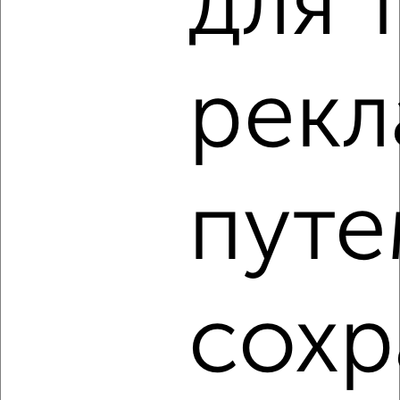
для 
‹
›
2
/8
рек
Коттедж 100м², 3-этажный, посуточно, в черте города
₽
5 000
в сутки
Мичурина
Агентство, 08.08.2026
путе
‹
›
сохр
2
/7
Коттедж 27м², 1-этажный, посуточно, в черте города
₽
1 300
в сутки
Балаклавская