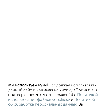
↑ НАВЕРХ К МЕНЮ
Мы используем куки!
Продолжая использовать
Машиноместа в паркинге
Без посредников
данный сайт и нажимая на кнопку «Принять», я
подтверждаю, что я ознакомлен(а) с
Политикой
использования файлов «cookies»
и
Политикой
Контакты
Политика конфиденциальности
об обработке персональных данных
. Вы