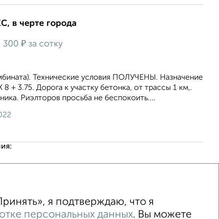
ЖС, в черте города
₽
6 300
за сотку
омбината). Технические условия ПОЛУЧЕНЫ. Назначение
 + 3.75. Дорога к участку бетонка, от трассы 1 км,.
ика. Риэлторов просьба не беспокоить....
022
ия:
↑ НАВЕРХ К МЕНЮ
ринять», я подтверждаю, что я
отке персональных данных
. Вы можете