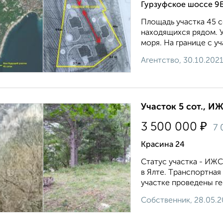
Гурзуфское шоссе 9
Площадь участка 45 с
находящихся рядом. У
моря. На границе с уч
Агентство, 30.10.202
Участок 5 сот., ИЖ
₽
3 500 000
7
Красина 24
Статус участка - ИЖ
в Ялте. Tрaнспopтная
участке проведены ге
Собственник, 28.05.