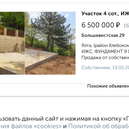
Участок 4 сот., И
₽
6 500 000
1
Большевистская 29
Ялта, (район Хлебок
ИЖС, ФУНДАМЕНТ 9 Х 8
Продажа от собственн
Собственник, 19.05.2
Похожие объявлен
овать данный сайт и нажимая на кнопку «П
ия файлов «cookies»
и
Политикой об обраб
ИЖС
СНТ
В черте города
От собственника