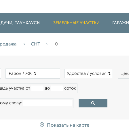
 ДАЧИ, ТАУНХАУСЫ
ЗЕМЕЛЬНЫЕ УЧАСТКИ
ГАРАЖ
родажа
СНТ
0
×
×
Удобства / условия ↴
Цен
адь участка от
до
соток
ому слову:
Показать на карте