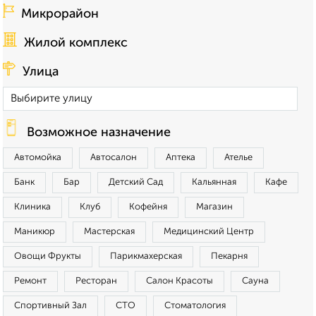
Микрорайон
Жилой комплекс
Улица
Возможное назначение
Автомойка
Автосалон
Аптека
Ателье
Банк
Бар
Детский Сад
Кальянная
Кафе
Клиника
Клуб
Кофейня
Магазин
Маникюр
Мастерская
Медицинский Центр
Овощи Фрукты
Парикмахерская
Пекарня
Ремонт
Ресторан
Салон Красоты
Сауна
Спортивный Зал
СТО
Стоматология