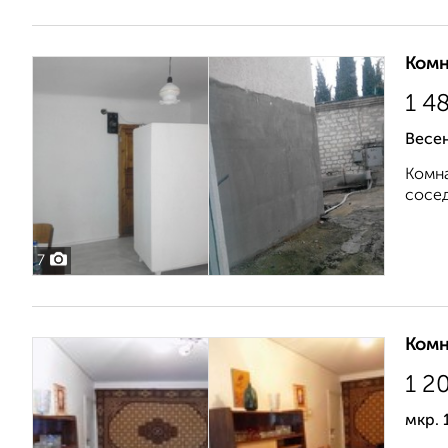
Комн
1 4
Весе
Комна
сосед
7
Комн
1 2
мкр. 