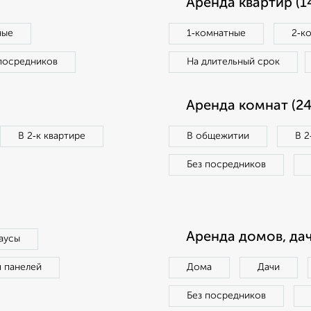
Аренда квартир (1
ные
1‑комнатные
2‑к
посредников
На длительный срок
Аренда комнат (24
В 2‑к квартире
В общежитии
В 2
Без посредников
Аренда домов, дач
аусы
п панелей
Дома
Дачи
Без посредников