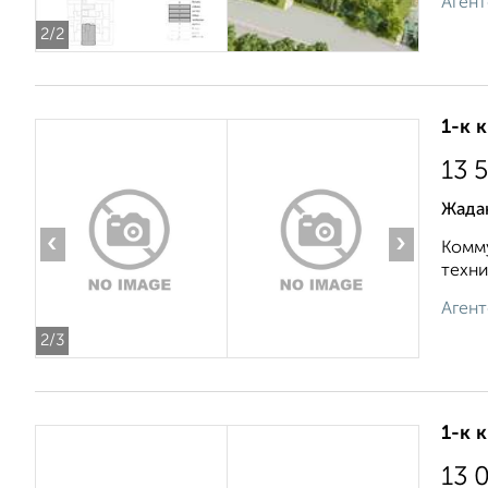
Агент
2
/2
1-к 
13 
Жада
‹
›
Комму
техни
Агент
2
/3
1-к 
13 