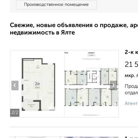
Производственное помещение
Свежие, новые объявления о продаже, а
недвижимость в Ялте
2-к 
21 
мкр. 
‹
›
Прода
отдал
Агент
2
/2