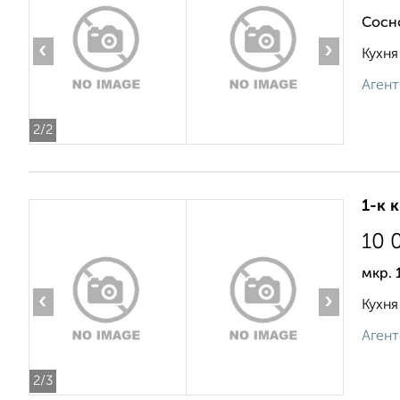
Сосн
‹
›
Кухня
Агент
2
/2
1-к 
10 
мкр.
‹
›
Кухня
Агент
2
/3