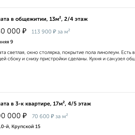
ата в общежитии, 13м², 2/4 этаж
₽
80 000
₽
113 900
за м²
нняя 9
та светлая, окно столярка, покрытие пола линолеум. Есть 
ей сбоку и снизу пристройки сделаны. Кухня и сан.узел общ
ата в 3-к квартире, 17м², 4/5 этаж
₽
00 000
₽
70 600
за м²
10-й, Крупской 15