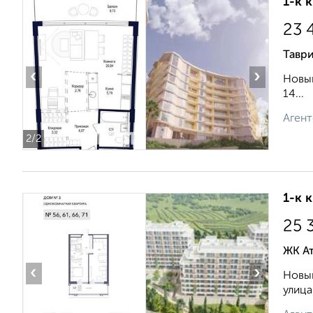
1-к 
23 
Таври
‹
›
Новый
14...
Агент
2
/2
1-к 
25 
ЖК А
‹
›
Новый
улица