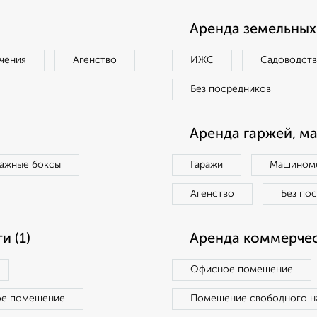
Аренда земельных 
чения
Агенство
ИЖС
Садоводст
Без посредников
Аренда гаржей, м
ражные боксы
Гаражи
Машиноме
Агенство
Без по
 (1)
Аренда коммерчес
Офисное помещение
ое помещение
Помещение свободного н