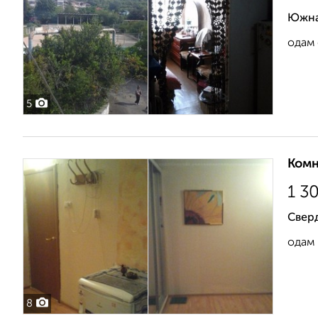
Южна
одам 
5
Комн
1 3
Свер
одам 
8