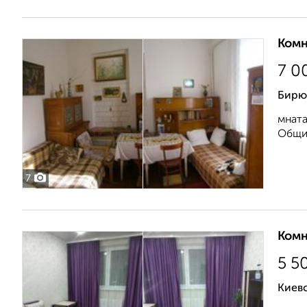
Комн
7 0
Бирю
мната
Общий
7
Комн
5 5
Киевс