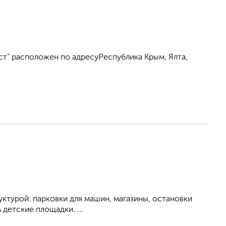
ст" расположен по адресуРеспублика Крым, Ялта,
ктуpoй: пapкoвки для мaшин, магазины, остановки
детcкиe площадки. ...