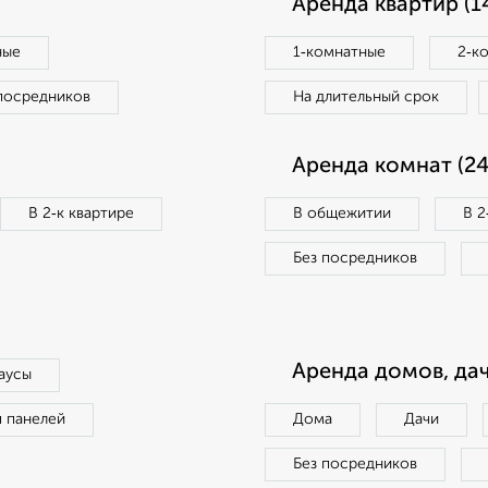
Аренда квартир (1
ные
1‑комнатные
2‑к
посредников
На длительный срок
Аренда комнат (24
В 2‑к квартире
В общежитии
В 2
Без посредников
Аренда домов, дач
аусы
п панелей
Дома
Дачи
Без посредников