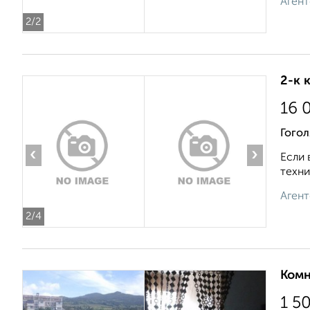
Агент
2
/2
2-к 
16 
Гогол
‹
›
Если 
техни
Агент
2
/4
Комн
1 5