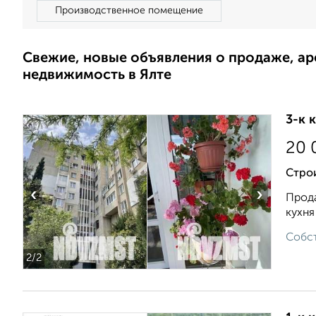
Производственное помещение
Свежие, новые объявления о продаже, а
недвижимость в Ялте
3-к 
20 
Стро
‹
›
Прода
кухня
Собст
2
/2