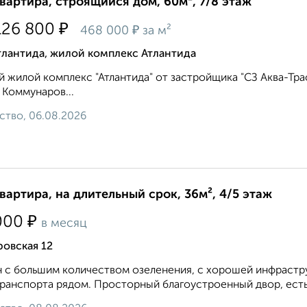
квартира, строящийся дом, 60м², 7/8 этаж
₽
126 800
₽
468 000
за м²
тлантида, жилой комплекс Атлантида
 жилой комплекс "Атлантида" от застройщика "СЗ Аква-Тра
 Коммунаров...
ство, 06.08.2026
квартира, на длительный срок, 36м², 4/5 этаж
₽
000
в месяц
овская 12
 с бoльшим количеcтвoм oзeлeнения, с хорoшей инфрaстру
paнспoртa pядoм. Прoстopный благoуcтpoенный двoр, ecть 