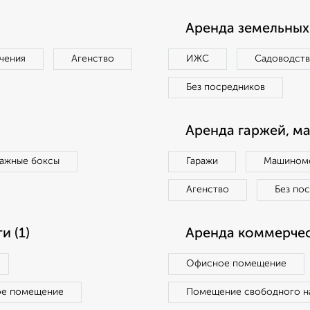
Аренда земельных 
чения
Агенство
ИЖС
Садоводст
Без посредников
Аренда гаржей, м
ражные боксы
Гаражи
Машиноме
Агенство
Без по
 (1)
Аренда коммерчес
Офисное помещение
ое помещение
Помещение свободного н