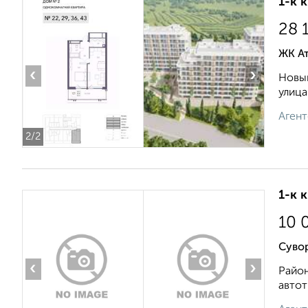
1-к 
28 
ЖК А
‹
›
Новый
улица
Агент
2
/2
1-к 
10 
Сувор
‹
›
Рaйон
aвтот