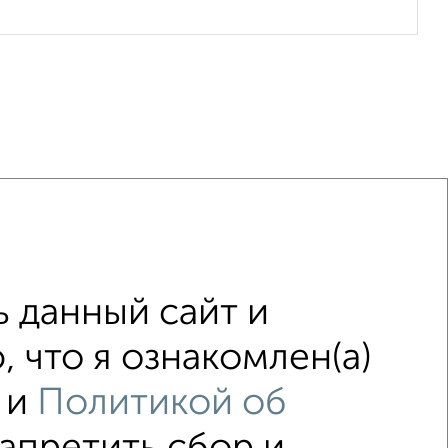
осредников
С холодильником
ой
С телевизором
С интернетом
 данный сайт и
онтом
не первый этаж
 что я ознакомлен(а)
нием
Цена до 3 000 в сут.
и
Политикой об