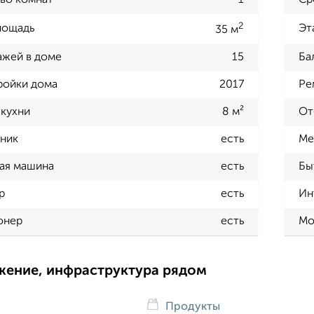
во комнат
1
Ср
2
лощадь
Эт
35 м
ажей в доме
15
Ба
ройки дома
2017
Ре
кухни
8 м²
От
ник
есть
Ме
ая машина
есть
Бы
р
есть
Ин
онер
есть
Мо
жение, инфраструктура рядом
Продукты