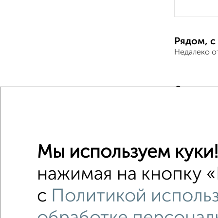
Рядом, с
Недалеко о
Студии 
Поиск по с
жилой к
С мебел
Мы используем куки
С конди
нажимая на кнопку «
не посл
с
Политикой использ
площадь