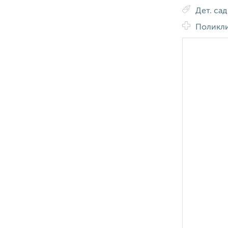
Дет. са
Поликл