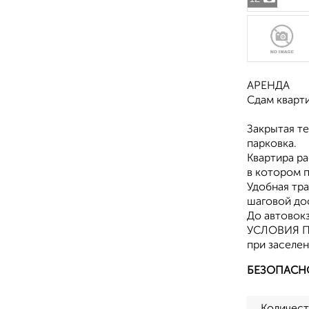
АРЕНДА
Сдам кварти
Закpытая тe
парковка.
Квартира ра
в котором п
Удобная тра
шаговой до
До автовокз
УСЛОВИЯ 
при заселен
БЕЗОПАСН