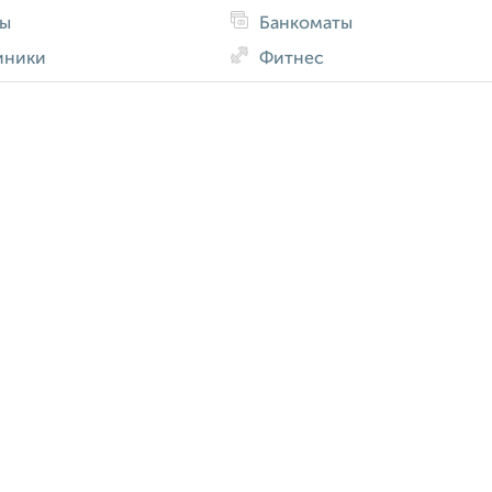
ды
Банкоматы
иники
Фитнес