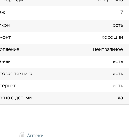
ок аренды
посуточно
аж
7
лкон
есть
монт
хороший
опление
центральное
бель
есть
товая техника
есть
тернет
есть
жно с детьми
да
Аптеки