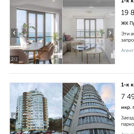
1-к 
19 
ЖК Пр
‹
›
Эти а
запро
Агент
2
/2
1-к 
7 4
мкр.
‹
›
Заeзд
паркo