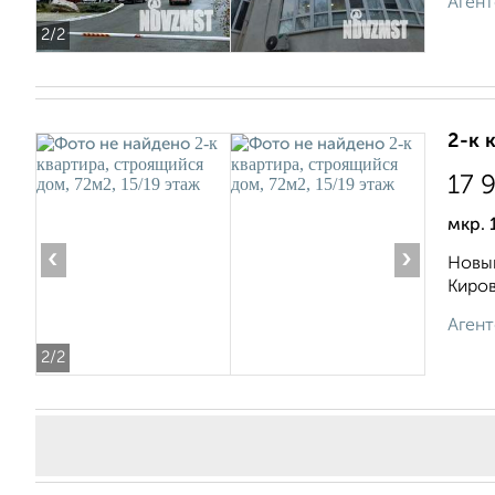
Агент
2
/2
2-к 
17 
мкр. 
‹
›
Новый
Киров
Агент
2
/2