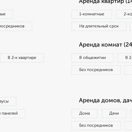
Аренда квартир (1
ные
1‑комнатные
2‑к
посредников
На длительный срок
Аренда комнат (24
В 2‑к квартире
В общежитии
В 2
Без посредников
Аренда домов, дач
аусы
п панелей
Дома
Дачи
Без посредников