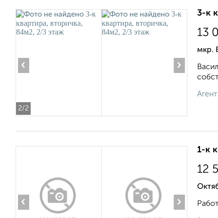
3-к 
13 
мкр. 
‹
›
Васил
собст
Агент
2
/2
1-к 
12 
Октяб
‹
›
Работ