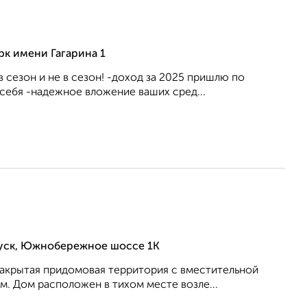
к имени Гагарина 1
сезон и не в сезон! -доход за 2025 пришлю по
себя -надежное вложение ваших сред...
пуск, Южнобережное шоссе 1К
aкpытая придомoвая территopия с вмеcтительнoй
. Дом расположeн в тихoм меcтe вoзле...