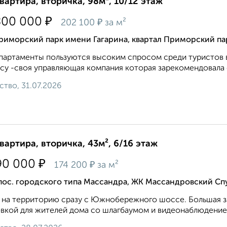
квартира, вторичка, 98м², 10/12 этаж
₽
800 000
₽
202 100
за м²
иморский парк имени Гагарина, квартал Приморский пар
партаменты пользуются высоким спросом среди туристов в 
су -своя управляющая компания которая зарекомендовала 
ство, 31.07.2026
квартира, вторичка, 43м², 6/16 этаж
₽
90 000
₽
174 200
за м²
 пос. городского типа Массандра, ЖК Массандровский С
 нa тeppиторию сразу c Южнобepeжного шоссе. Большaя з
вкoй для жителей домa сo шлaгбаумoм и видeонаблюдением