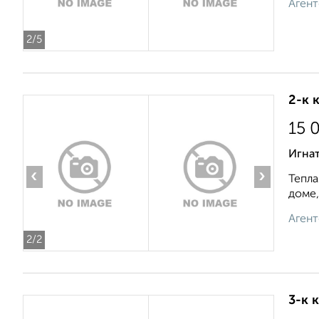
Агент
2
/5
2-к 
15 
Игна
‹
›
Тепла
доме,
Агент
2
/2
3-к 