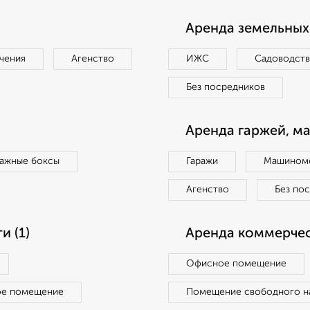
Аренда земельных 
чения
Агенство
ИЖС
Садоводст
Без посредников
Аренда гаржей, м
ражные боксы
Гаражи
Машиноме
Агенство
Без по
 (1)
Аренда коммерчес
Офисное помещение
ое помещение
Помещение свободного н