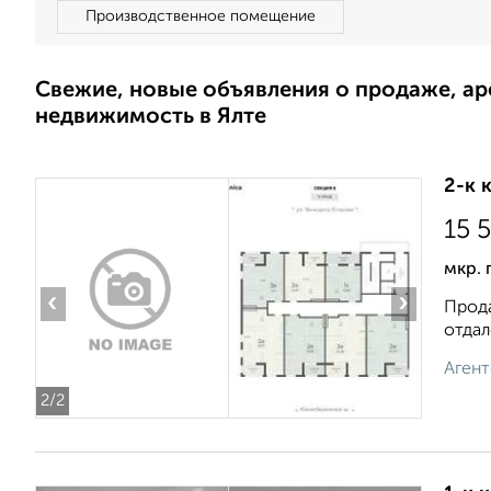
Производственное помещение
Свежие, новые объявления о продаже, а
недвижимость в Ялте
2-к 
15 
мкр. 
‹
›
Прода
отдал
Агент
2
/2