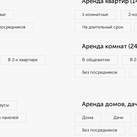
Аренда квартир (1
ные
1‑комнатные
2‑к
посредников
На длительный срок
Аренда комнат (24
В 2‑к квартире
В общежитии
В 2
Без посредников
Аренда домов, дач
аусы
п панелей
Дома
Дачи
Без посредников