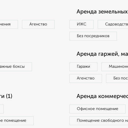
Аренда земельных 
чения
Агенство
ИЖС
Садоводст
Без посредников
Аренда гаржей, м
ражные боксы
Гаражи
Машиноме
Агенство
Без по
 (1)
Аренда коммерчес
Офисное помещение
ое помещение
Помещение свободного н