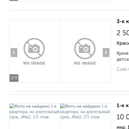
3-к 
2 5
Крас
‹
›
Кухня
детск
Собст
2
/9
1-к 
10 
мкр. 