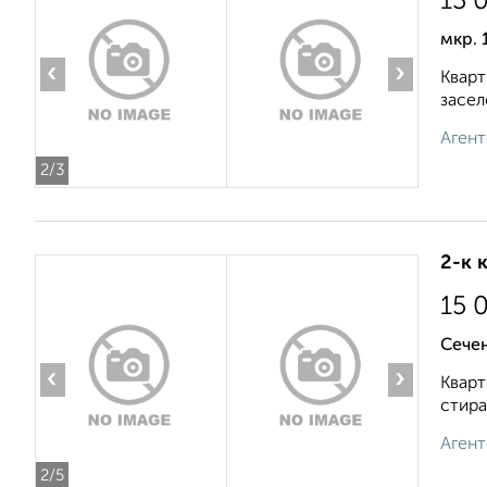
13 
мкр. 
‹
›
Кварт
засел
Агент
2
/3
2-к 
15 
Сече
‹
›
Кварт
стира
Агент
2
/5