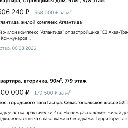
квартира, строящийся дом, 57м², 4/8 этаж
₽
506 240
₽
358 000
за м²
тлантида, жилой комплекс Атлантида
 жилой комплекс "Атлантида" от застройщика "СЗ Аква-Тра
 Коммунаров...
ство, 06.08.2026
квартира, вторичка, 90м², 7/9 этаж
₽
200 000
₽
179 500
за м²
пос. городского типа Гаспра, Севастопольское шоссе 52П
дь участка практически 2 га. На нем расположен жилой до
дки, зоны отдыха с лавочками и беседками. Территория ого