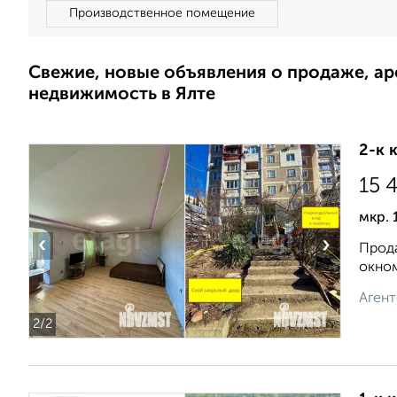
Производственное помещение
Свежие, новые объявления о продаже, а
недвижимость в Ялте
2-к 
15 
мкр. 
‹
›
Прода
окном
Агент
2
/2