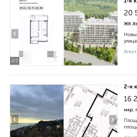
1-к 
20 
ЖК А
‹
›
Новый
улица
Агент
2
/2
2-к 
16 
мкр. 
‹
›
Площа
площа