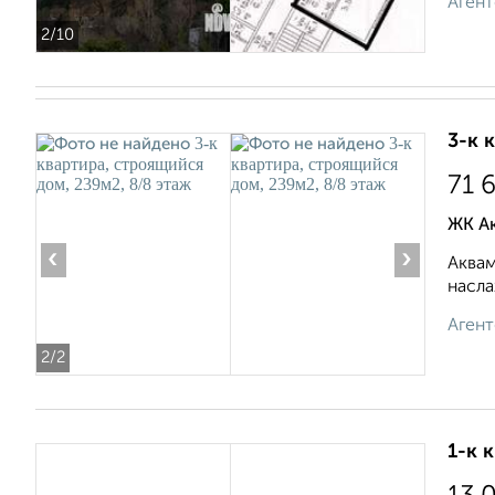
Агент
2
/10
3-к 
71 
ЖК А
‹
›
Аквам
насла
Агент
2
/2
1-к 