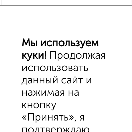
Мы используем
куки!
Продолжая
Похожие предложения рядом
использовать
Комнаты в общежитии недалеко от Санаторная 17
данный сайт и
нажимая на
кнопку
«Принять», я
подтверждаю,