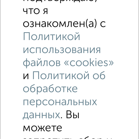
что я
ознакомлен(а) с
Политикой
использования
файлов «cookies»
Рядом, с меньшей ценой
и
Политикой об
Недалеко от Санаторная 17 с ценой ниже
обработке
персональных
Комнаты в общежитии
Поиск по схожим параметрам:
данных
. Вы
на улице Санаторная
без посредников
можете
С холодильником
С мебелью