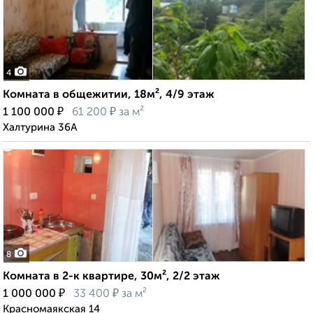
4
Комната в общежитии, 18м², 4/9 этаж
₽
₽
1 100 000
61 200
за м²
Халтурина 36А
8
Комната в 2-к квартире, 30м², 2/2 этаж
₽
₽
1 000 000
33 400
за м²
Красномаякская 14