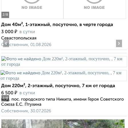
2
/8
Дом 40м², 1-этажный, посуточно, в черте города
₽
3 000
в сутки
Севастопольская
‹
›
Собственник, 01.08.2026
Дом 220м², 2-этажный, посуточно, 7 км от города
₽
6 500
в сутки
2
/8
мкр. пос. городского типа Никита, имени Героя Советского
Союза Е.С. Птухина
Собственник, 30.07.2026