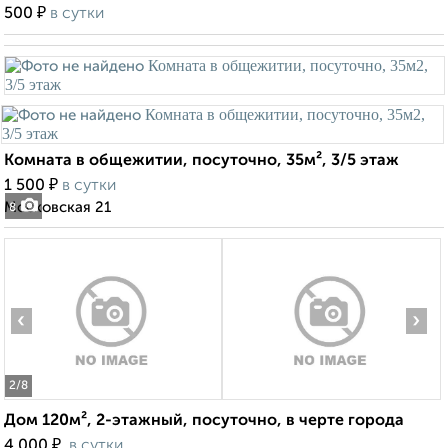
₽
500
в сутки
Комната в общежитии, посуточно, 35м², 3/5 этаж
₽
1 500
в сутки
Московская 21
8
‹
›
2
/8
Дом 120м², 2-этажный, посуточно, в черте города
₽
4 000
в сутки