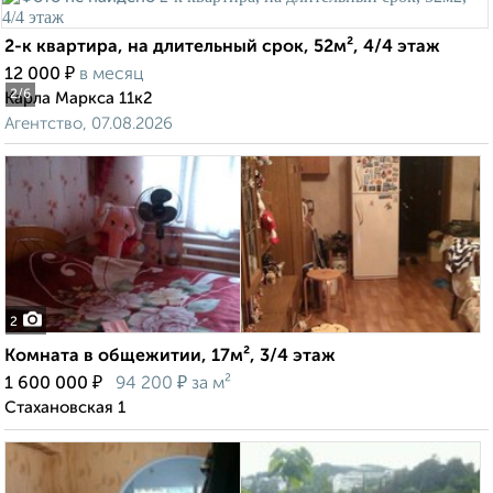
2-к квартира, на длительный срок, 52м², 4/4 этаж
₽
12 000
в месяц
2
/6
Карла Маркса 11к2
Агентство, 07.08.2026
2
Комната в общежитии, 17м², 3/4 этаж
₽
₽
1 600 000
94 200
за м²
Стахановская 1