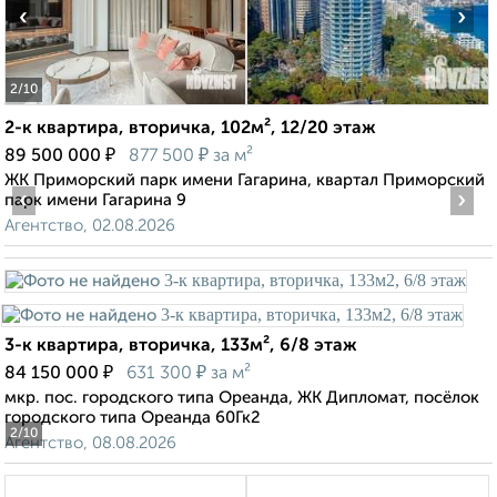
‹
›
2
/10
2-к квартира, вторичка, 102м², 12/20 этаж
₽
₽
89 500 000
877 500
за м²
ЖК Приморский парк имени Гагарина, квартал Приморский
‹
›
парк имени Гагарина 9
Агентство, 02.08.2026
3-к квартира, вторичка, 133м², 6/8 этаж
₽
₽
84 150 000
631 300
за м²
мкр. пос. городского типа Ореанда, ЖК Дипломат, посёлок
городского типа Ореанда 60Гк2
2
/10
Агентство, 08.08.2026