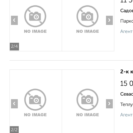
11 
Садов
‹
›
Парко
Агент
2
/4
2-к 
15 
Сева
‹
›
Теплу
Агент
2
/2