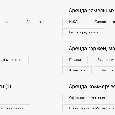
Аренда земельных 
чения
Агенство
ИЖС
Садоводст
Без посредников
Аренда гаржей, м
ражные боксы
Гаражи
Машиноме
Агенство
Без по
 (1)
Аренда коммерчес
Офисное помещение
ое помещение
Помещение свободного н