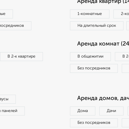
Аренда квартир (1
ные
1‑комнатные
2‑к
посредников
На длительный срок
Аренда комнат (24
В 2‑к квартире
В общежитии
В 2
Без посредников
Аренда домов, дач
аусы
п панелей
Дома
Дачи
Без посредников