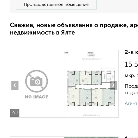
Производственное помещение
Свежие, новые объявления о продаже, а
недвижимость в Ялте
2-к 
15 
мкр. 
‹
›
Прода
отдал
Агент
2
/2