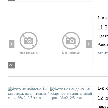
1-к 
11 
Цвет
‹
›
Работ
Агент
2
/5
1-к 
12 
переу