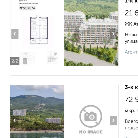
1-к 
21 
ЖК А
‹
›
Новый
улица
Агент
2
/2
3-к 
72 
мкр. 
‹
›
Всего
подзе