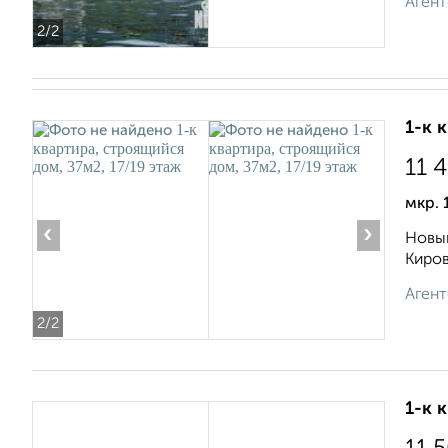
Агент
2
/2
1-к 
11 
мкр. 
‹
›
Новый
Киров
Агент
2
/2
1-к 