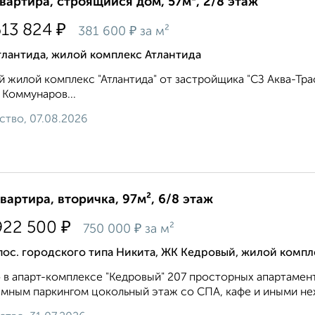
квартира, строящийся дом, 57м², 2/8 этаж
₽
613 824
₽
381 600
за м²
тлантида, жилой комплекс Атлантида
 жилой комплекс "Атлантида" от застройщика "СЗ Аква-Тра
 Коммунаров...
ство, 07.08.2026
квартира, вторичка, 97м², 6/8 этаж
₽
922 500
₽
750 000
за м²
пос. городского типа Никита, ЖК Кедровый, жилой комп
 в апарт-комплексе "Кедровый" 207 просторных апартамент
мным паркингом цокольный этаж со СПА, кафе и иными не