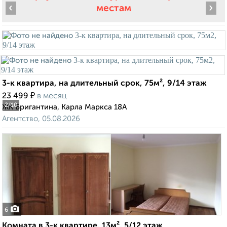
‹
›
местам
3-к квартира, на длительный срок, 75м², 9/14 этаж
₽
23 499
в месяц
2
/10
ЖК Бригантина, Карла Маркса 18А
Агентство, 05.08.2026
6
Комната в 3-к квартире, 13м², 5/12 этаж