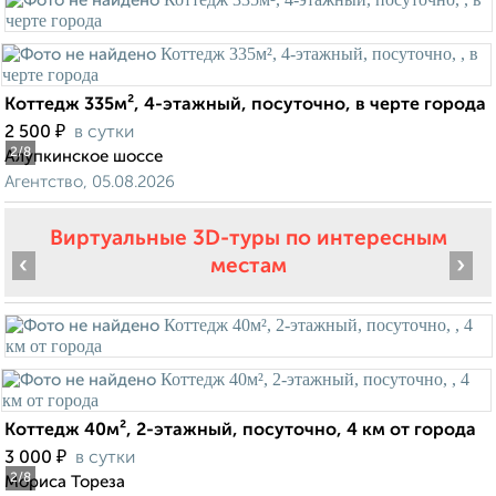
Коттедж 335м², 4-этажный, посуточно, в черте города
₽
2 500
в сутки
2
/8
Алупкинское шоссе
Агентство, 05.08.2026
Виртуальные 3D-туры по интересным
‹
›
местам
Коттедж 40м², 2-этажный, посуточно, 4 км от города
₽
3 000
в сутки
2
/8
Мориса Тореза