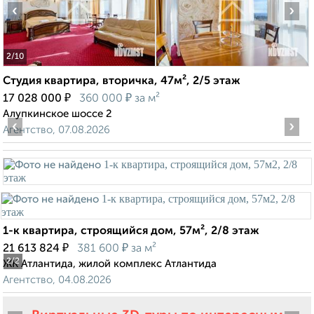
‹
›
2
/10
Студия квартира, вторичка, 47м², 2/5 этаж
₽
₽
17 028 000
360 000
за м²
Алупкинское шоссе 2
‹
›
Агентство, 07.08.2026
1-к квартира, строящийся дом, 57м², 2/8 этаж
₽
₽
21 613 824
381 600
за м²
2
/2
ЖК Атлантида, жилой комплекс Атлантида
Агентство, 04.08.2026