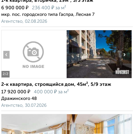
1-к квартира, вторичка, 29м², 3/3 этаж
₽
₽
6 900 000
236 400
за м²
мкр. пос. городского типа Гаспра, Лесная 7
Агентство, 02.08.2026
‹
›
2
/2
2-к квартира, строящийся дом, 45м², 5/9 этаж
₽
₽
17 920 000
400 000
за м²
Дражинского 48
Агентство, 30.07.2026