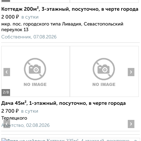
Коттедж 200м², 3-этажный, посуточно, в черте города
₽
2 000
в сутки
мкр. пос. городского типа Ливадия, Севастопольский
переулок 13
Собственник, 07.08.2026
‹
›
2
/8
Дача 45м², 1-этажный, посуточно, в черте города
₽
2 700
в сутки
Терлецкого
‹
›
Агентство, 02.08.2026