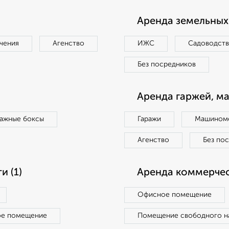
Аренда земельных 
чения
Агенство
ИЖС
Садоводст
Без посредников
Аренда гаржей, м
ражные боксы
Гаражи
Машиноме
Агенство
Без по
 (1)
Аренда коммерчес
Офисное помещение
ое помещение
Помещение свободного н