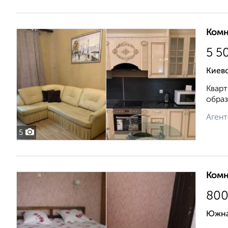
Комн
5 5
Киевс
Кварт
образ
Агент
5
Комн
80
Южна