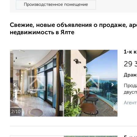
Производственное помещение
Свежие, новые объявления о продаже, а
недвижимость в Ялте
1-к 
29 
Драж
‹
›
Прода
двусп
Агент
2
/10