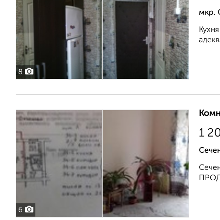
мкр. 
Кухня
адекв
8
Комн
1 2
Сечен
Сечен
ПРОД
6