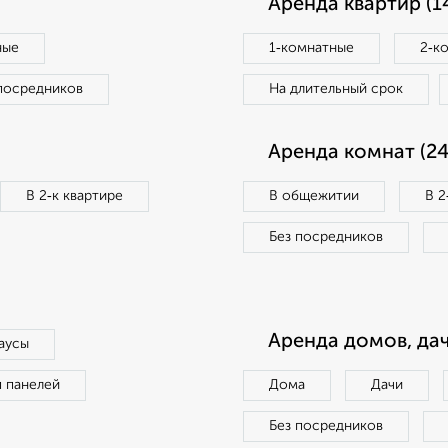
Аренда квартир (1
ные
1‑комнатные
2‑к
посредников
На длительный срок
Аренда комнат (24
В 2‑к квартире
В общежитии
В 2
Без посредников
Аренда домов, дач
аусы
п панелей
Дома
Дачи
Без посредников