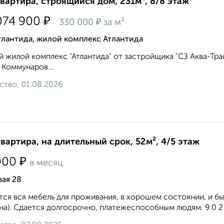
квартира, строящийся дом, 231м², 8/8 этаж
₽
074 900
₽
330 000
за м²
тлантида, жилой комплекс Атлантида
 жилой комплекс "Атлантида" от застройщика "СЗ Аква-Тра
 Коммунаров...
ство, 01.08.2026
квартира, на длительный срок, 52м², 4/5 этаж
₽
000
в месяц
ая 28
ся вся мебель для проживания, в хорошем состоянии, и быт
а). Сдается долгосрочно, платежеспособным людям. 9 0 2 2 7