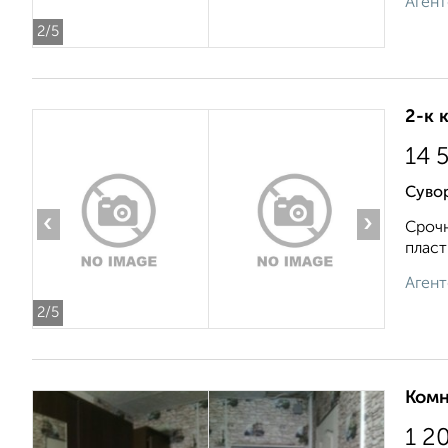
Агент
2
/5
2-к 
14 
Суво
‹
›
Срочн
пласт
Агент
2
/5
Комн
1 2