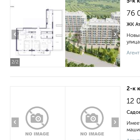
5-к 
76 
ЖК А
‹
›
Новый
улица
Агент
2
/2
2-к 
12 
Садов
‹
›
Имеет
машин