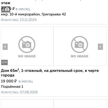
этаж
₽
4 999
в месяц
6
мкр. 10-й микрорайон, Григорьева 42
Агентство, 13.11.2024
‹
›
2
/4
Дом 65м², 1-этажный, на длительный срок, в черте
города
₽
19 000
в месяц
Подъёмная 1
Агентство, 07.08.2026