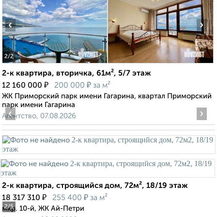
‹
›
2
/2
2-к квартира, вторичка, 61м², 5/7 этаж
₽
₽
12 160 000
200 000
за м²
ЖК Приморский парк имени Гагарина, квартал Приморский
парк имени Гагарина
‹
›
Агентство, 07.08.2026
2-к квартира, строящийся дом, 72м², 18/19 этаж
₽
₽
18 317 310
255 400
за м²
2
/5
мкр. 10-й, ЖК Ай-Петри