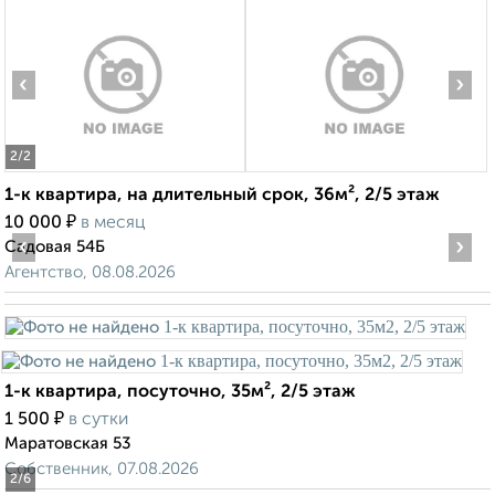
‹
›
2
/2
1-к квартира, на длительный срок, 36м², 2/5 этаж
₽
10 000
в месяц
‹
›
Садовая 54Б
Агентство, 08.08.2026
1-к квартира, посуточно, 35м², 2/5 этаж
₽
1 500
в сутки
Маратовская 53
Собственник, 07.08.2026
2
/6