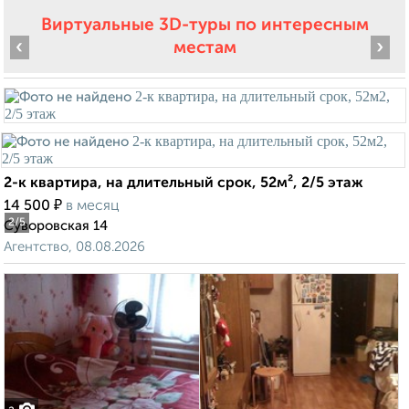
Виртуальные 3D-туры по интересным
‹
›
местам
2-к квартира, на длительный срок, 52м², 2/5 этаж
₽
14 500
в месяц
2
/5
Суворовская 14
Агентство, 08.08.2026