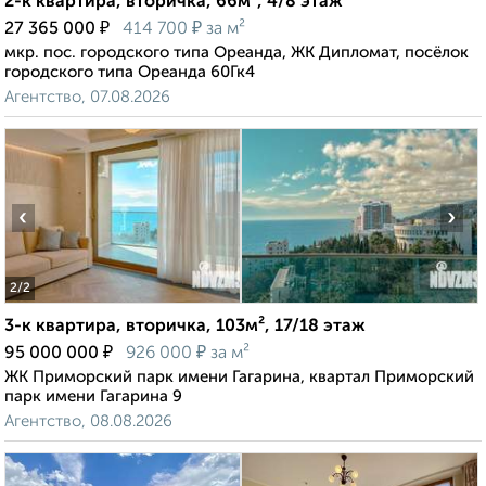
2-к квартира, вторичка, 66м², 4/8 этаж
₽
₽
27 365 000
414 700
за м²
мкр. пос. городского типа Ореанда, ЖК Дипломат, посёлок
городского типа Ореанда 60Гк4
Агентство, 07.08.2026
‹
›
2
/2
3-к квартира, вторичка, 103м², 17/18 этаж
₽
₽
95 000 000
926 000
за м²
ЖК Приморский парк имени Гагарина, квартал Приморский
парк имени Гагарина 9
Агентство, 08.08.2026