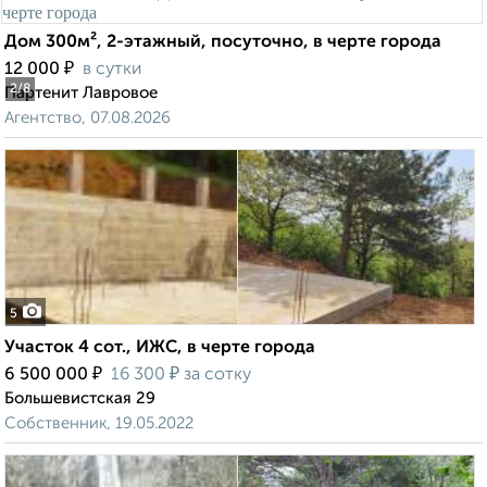
Дом 300м², 2-этажный, посуточно, в черте города
₽
12 000
в сутки
2
/8
Партенит Лавровое
Агентство, 07.08.2026
5
Участок 4 сот., ИЖС, в черте города
₽
₽
6 500 000
16 300
за сотку
Большевистская 29
Собственник, 19.05.2022