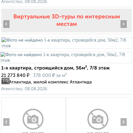
Агентство, 08.08.2026
Виртуальные 3D-туры по интересным
‹
›
местам
1-к квартира, строящийся дом, 56м², 7/8 этаж
₽
₽
21 273 840
378 000
за м²
2
/2
ЖК Атлантида, жилой комплекс Атлантида
Агентство, 08.08.2026
‹
›