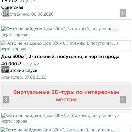
₽
1 500
в сутки
Советская
‹
›
Собственник, 08.08.2026
Дом 300м², 3-этажный, посуточно, в черте города
₽
40 000
в сутки
2
/2
Никитский спуск
Агентство, 07.08.2026
Виртуальные 3D-туры по интересным
‹
›
местам