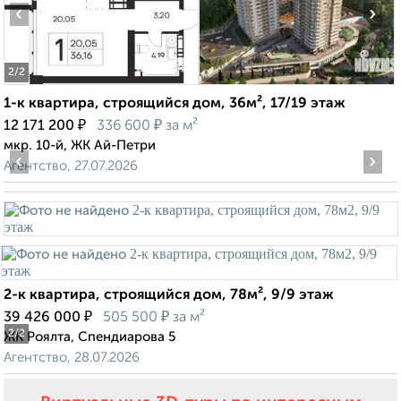
‹
›
2
/2
1-к квартира, строящийся дом, 36м², 17/19 этаж
₽
₽
12 171 200
336 600
за м²
мкр. 10-й, ЖК Ай-Петри
‹
›
Агентство, 27.07.2026
2-к квартира, строящийся дом, 78м², 9/9 этаж
₽
₽
39 426 000
505 500
за м²
2
/2
ЖК Роялта, Спендиарова 5
Агентство, 28.07.2026