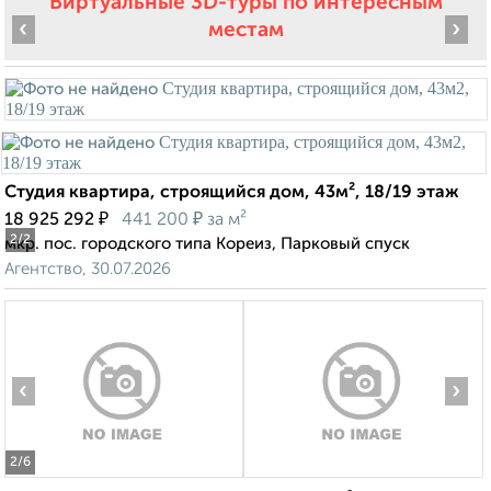
Виртуальные 3D-туры по интересным
‹
›
местам
Студия квартира, строящийся дом, 43м², 18/19 этаж
₽
₽
18 925 292
441 200
за м²
2
/2
мкр. пос. городского типа Кореиз, Парковый спуск
Агентство, 30.07.2026
‹
›
2
/6