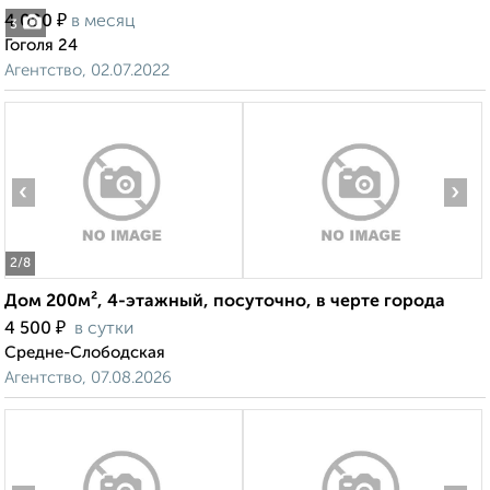
₽
4 000
в месяц
3
Гоголя 24
Агентство, 02.07.2022
‹
›
2
/8
Дом 200м², 4-этажный, посуточно, в черте города
₽
4 500
в сутки
Средне-Слободская
Агентство, 07.08.2026