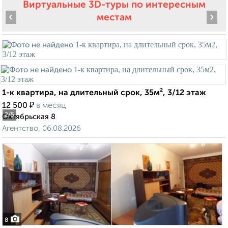
Виртуальные 3D-туры по интересным
‹
›
местам
1-к квартира, на длительный срок, 35м², 3/12 этаж
₽
12 500
в месяц
2
/5
Октябрьская 8
Агентство, 06.08.2026
8