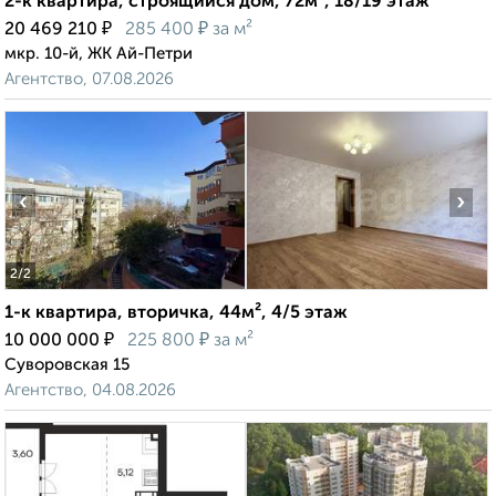
2-к квартира, строящийся дом, 72м², 18/19 этаж
₽
₽
20 469 210
285 400
за м²
мкр. 10-й, ЖК Ай-Петри
Агентство, 07.08.2026
‹
›
2
/2
1-к квартира, вторичка, 44м², 4/5 этаж
₽
₽
10 000 000
225 800
за м²
Суворовская 15
Агентство, 04.08.2026