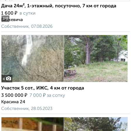
Дача 24м², 1-этажный, посуточно, 7 км от города
₽
1 600
в сутки
2
/8
Виткевича
Собственник, 07.08.2026
4
Участок 5 сот., ИЖС, 4 км от города
₽
₽
3 500 000
7 000
за сотку
Красина 24
Собственник, 28.05.2023