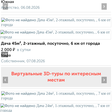
Южная
‹
›
Агентство, 06.08.2026
Дача 45м², 2-этажный, посуточно, 6 км от города
₽
2 000
в сутки
2
/8
Мира
Собственник, 07.08.2026
Виртуальные 3D-туры по интересным
‹
›
местам