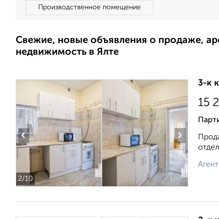
Производственное помещение
Свежие, новые объявления о продаже, а
недвижимость в Ялте
3-к 
15 
Парти
‹
›
Прода
отдел
Агент
2
/10