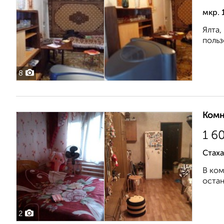
мкр. 
Ялта,
польз
8
Комн
1 6
Стаха
В ком
остан
2