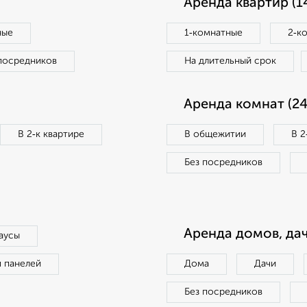
Аренда квартир (1
ные
1‑комнатные
2‑к
посредников
На длительный срок
Аренда комнат (24
В 2‑к квартире
В общежитии
В 2
Без посредников
Аренда домов, дач
аусы
п панелей
Дома
Дачи
Без посредников