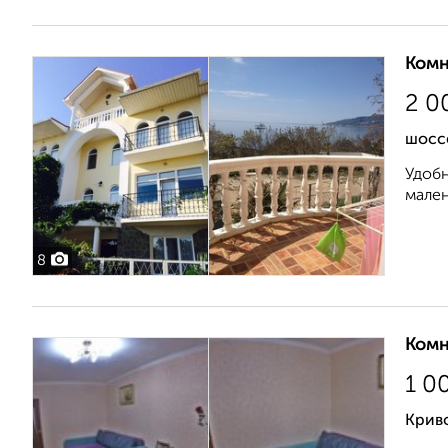
Комн
2 0
шосс
Удобн
мален
8
Комн
1 0
Крив