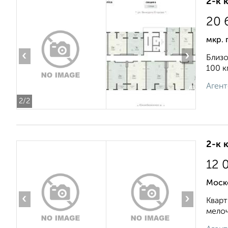
2-к 
20 
мкр. 
‹
›
Близо
100 к
Агент
2
/2
2-к 
12 
Моск
‹
›
Кварт
мелоч