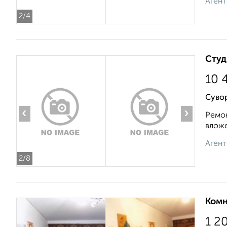
Агент
2
/4
Студ
10 
Суво
‹
›
Ремон
вложе
Агент
2
/8
Комн
1 2