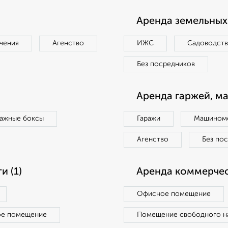
Аренда земельных 
чения
Агенство
ИЖС
Садоводст
Без посредников
Аренда гаржей, м
ражные боксы
Гаражи
Машиноме
Агенство
Без по
 (1)
Аренда коммерчес
Офисное помещение
ое помещение
Помещение свободного н