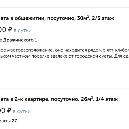
ата в общежитии, посуточно, 30м², 2/3 этаж
₽
00
в сутки
е Дражинского 1
ое месторасположение, оно находится рядом с яхт-клубом
ьком частном поселке вдалеке от городской суеты. Для сда
ата в 2-к квартире, посуточно, 26м², 1/4 этаж
₽
00
в сутки
ошты 27