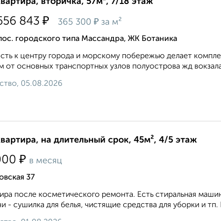
квартира, вторичка, 57м², 7/18 этаж
₽
656 843
₽
365 300
за м²
пос. городского типа Массандра, ЖК Ботаника
сть к центру города и морскому побережью делает компле
м от основных транспортных узлов полуострова жд вокзала
ство, 05.08.2026
квартира, на длительный срок, 45м², 4/5 этаж
₽
000
в месяц
овская 37
ира после косметического ремонта. Есть стиральная маши
и - сушилка для белья, чистящие средства для уборки и тп. 