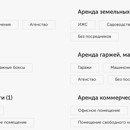
Аренда земельных 
чения
Агенство
ИЖС
Садоводст
Без посредников
Аренда гаржей, м
ражные боксы
Гаражи
Машиноме
Агенство
Без по
 (1)
Аренда коммерчес
Офисное помещение
ое помещение
Помещение свободного н