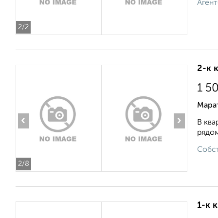
Агент
2
/2
2-к 
1 5
Мара
‹
›
В ква
рядо
Собст
2
/8
1-к 