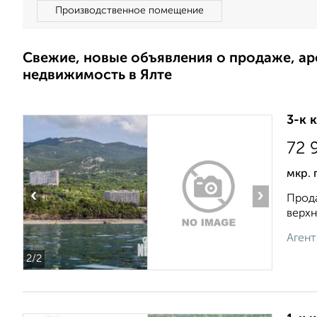
Производственное помещение
Свежие, новые объявления о продаже, а
недвижимость в Ялте
3-к 
72 
мкр. 
‹
›
Прода
верхн
Агент
2
/2