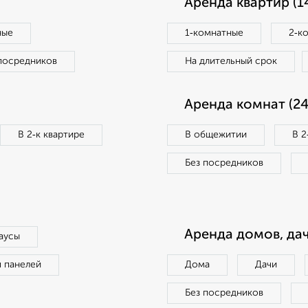
Аренда квартир (1
ные
1‑комнатные
2‑к
посредников
На длительный срок
Аренда комнат (24
В 2‑к квартире
В общежитии
В 2
Без посредников
Аренда домов, дач
аусы
п панелей
Дома
Дачи
Без посредников