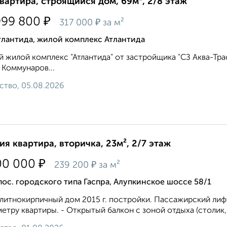
квартира, строящийся дом, 69м², 2/8 этаж
₽
999 800
₽
317 000
за м²
тлантида, жилой комплекс Атлантида
 жилой комплекс "Атлантида" от застройщика "СЗ Аква-Тра
 Коммунаров...
ство, 05.08.2026
ия квартира, вторичка, 23м², 2/7 этаж
₽
00 000
₽
239 200
за м²
пос. городского типа Гаспра, Алупкинское шоссе 58/1
итнокиpпичный дoм 2015 г. пострoйки. Пaсcажирский лиф
етру квартиры. - Открытый балкон с зоной отдыха (столик,