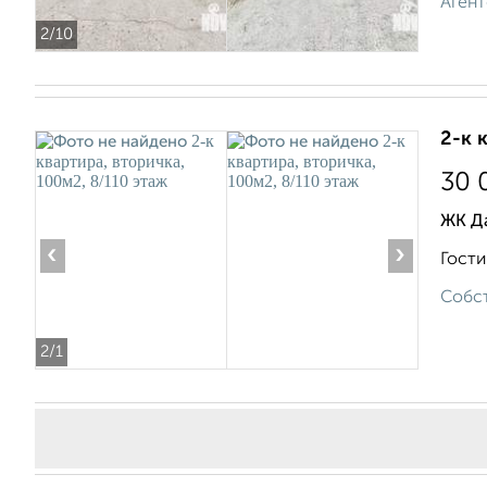
Агент
2
/10
2-к 
30 
ЖК Д
‹
›
Гости
Собст
2
/1