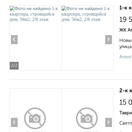
1-к 
19 
ЖК А
‹
›
Новый
улица
Агент
2
/2
2-к 
15 
Таври
‹
›
Светл