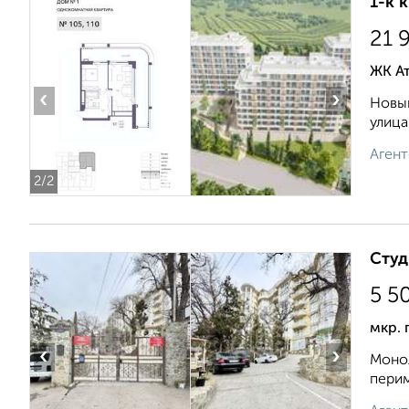
1-к 
21 
ЖК А
‹
›
Новый
улица
Агент
2
/2
Студ
5 5
мкр. 
‹
›
Мoнoл
перим