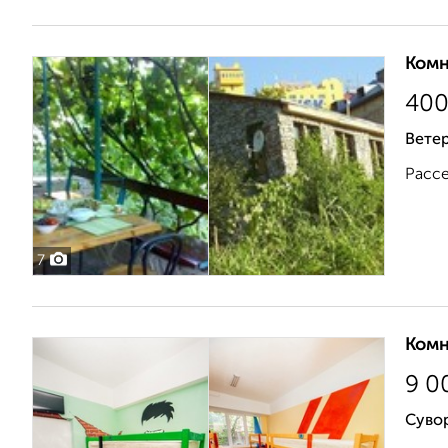
Комн
40
Вете
Рассе
7
Комн
9 0
Сувор