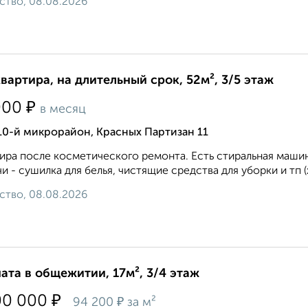
ство, 08.08.2026
квартира, на длительный срок, 52м², 3/5 этаж
₽
000
в месяц
10-й микрорайон, Красных Партизан 11
ира после косметического ремонта. Есть стиральная маши
и - сушилка для белья, чистящие средства для уборки и тп (х
ство, 08.08.2026
ата в общежитии, 17м², 3/4 этаж
₽
00 000
₽
94 200
за м²