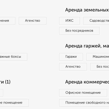
Аренда земельных 
чения
Агенство
ИЖС
Садоводст
Без посредников
Аренда гаржей, м
ражные боксы
Гаражи
Машиноме
Агенство
Без по
 (1)
Аренда коммерчес
Офисное помещение
ое помещение
Помещение свободного н