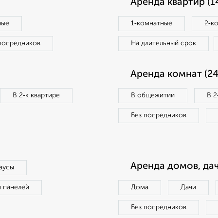
Аренда квартир (1
ные
1‑комнатные
2‑к
посредников
На длительный срок
Аренда комнат (24
В 2‑к квартире
В общежитии
В 2
Без посредников
Аренда домов, дач
аусы
п панелей
Дома
Дачи
Без посредников