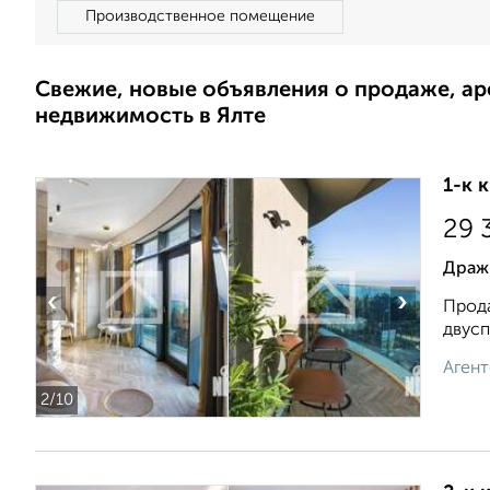
Производственное помещение
Свежие, новые объявления о продаже, а
недвижимость в Ялте
1-к 
29 
Драж
‹
›
Прода
двусп
Агент
2
/10