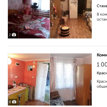
Стаха
В ком
остан
2
Комн
1 0
Крас
Красн
общий
8