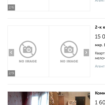
Агент
2
/6
2-к 
15 
мкр. 
‹
›
Кварт
мелоч
Агент
2
/9
Комн
1 6