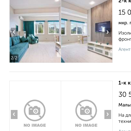
2-к 
15 
мкр. 
‹
›
Изоли
фронт
Агент
2
/2
1-к 
30 
Малы
‹
›
На дл
техни