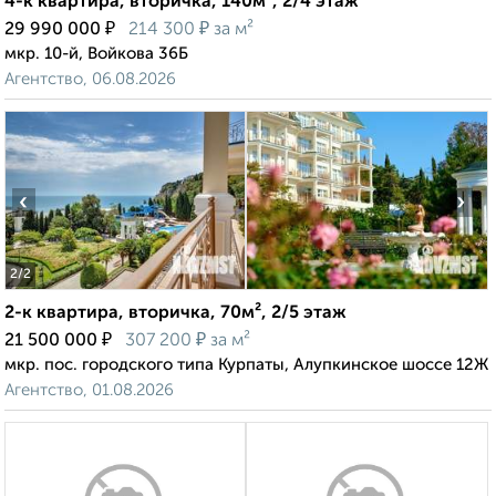
4-к квартира, вторичка, 140м², 2/4 этаж
₽
₽
29 990 000
214 300
за м²
мкр. 10-й, Войкова 36Б
Агентство, 06.08.2026
‹
›
2
/2
2-к квартира, вторичка, 70м², 2/5 этаж
₽
₽
21 500 000
307 200
за м²
мкр. пос. городского типа Курпаты, Алупкинское шоссе 12Ж
Агентство, 01.08.2026