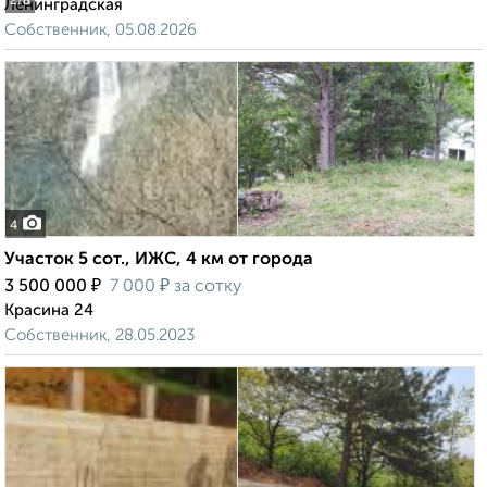
2
/8
Ленинградская
Собственник, 05.08.2026
4
Участок 5 сот., ИЖС, 4 км от города
₽
₽
3 500 000
7 000
за сотку
Красина 24
Собственник, 28.05.2023