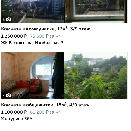
8
Комната в коммуналке, 17м², 3/9 этаж
₽
₽
1 250 000
73 600
за м²
ЖК Васильевка, Изобильная 3
4
Комната в общежитии, 18м², 4/9 этаж
₽
₽
1 100 000
61 200
за м²
Халтурина 36А