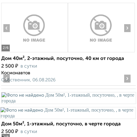
‹
›
2
/6
Дом 40м², 2-этажный, посуточно, 40 км от города
₽
2 500
в сутки
Космонавтов
‹
›
Собственник, 06.08.2026
Дом 50м², 1-этажный, посуточно, в черте города
₽
2 500
в сутки