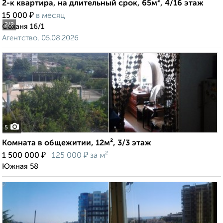
2-к квартира, на длительный срок, 65м², 4/16 этаж
₽
15 000
в месяц
2
/2
Соханя 16/1
Агентство, 05.08.2026
5
Комната в общежитии, 12м², 3/3 этаж
₽
₽
1 500 000
125 000
за м²
Южная 58