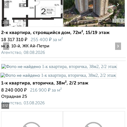
‹
›
2
/5
2-к квартира, строящийся дом, 72м², 15/19 этаж
₽
₽
18 317 310
255 400
за м²
‹
›
мкр. 10-й, ЖК Ай-Петри
Агентство, 08.08.2026
1-к квартира, вторичка, 38м², 2/2 этаж
₽
₽
8 240 000
216 900
за м²
Отрадная 25
Агентство, 03.08.2026
2
/2