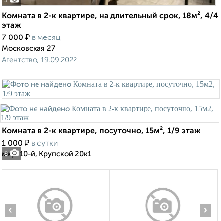
3
Комната в 2-к квартире, на длительный срок, 18м², 4/4
этаж
₽
7 000
в месяц
Московская 27
Агентство, 19.09.2022
Комната в 2-к квартире, посуточно, 15м², 1/9 этаж
₽
1 000
в сутки
мкр. 10-й, Крупской 20к1
8
‹
›