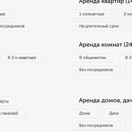
Аренда квартир (1
ные
1‑комнатные
2‑к
посредников
На длительный срок
Аренда комнат (24
В 2‑к квартире
В общежитии
В 2
Без посредников
Аренда домов, дач
аусы
п панелей
Дома
Дачи
Без посредников