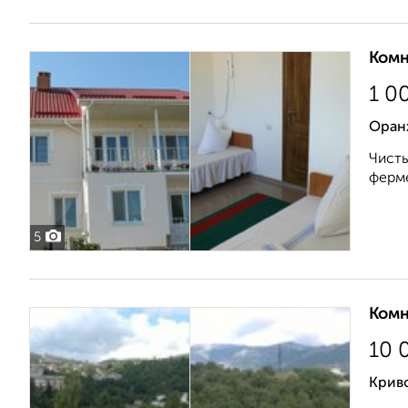
Комн
1 0
Оран
Чисты
ферме
5
Комн
10 
Крив