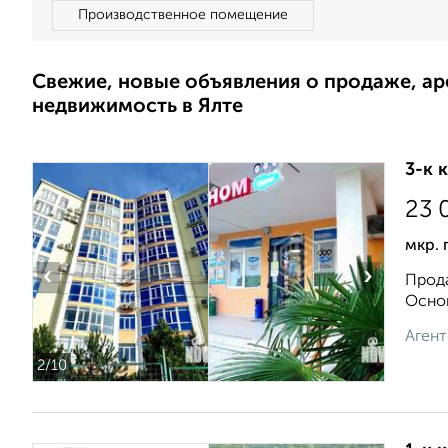
Производственное помещение
Свежие, новые объявления о продаже, а
недвижимость в Ялте
3-к 
23 
мкр. 
‹
›
Прода
Основ
Агент
2
/10