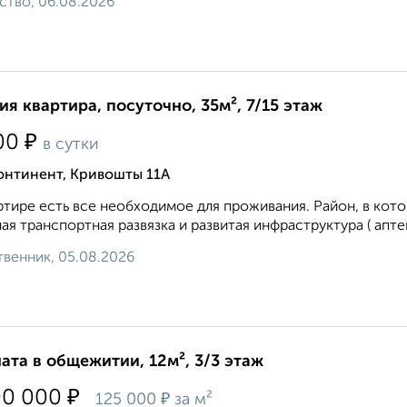
ство, 06.08.2026
ия квартира, посуточно, 35м², 7/15 этаж
₽
00
в сутки
онтинент, Кривошты 11А
ртире есть все необходимое для проживания. Район, в кот
ая транспортная развязка и развитая инфраструктура ( аптек
венник, 05.08.2026
ата в общежитии, 12м², 3/3 этаж
₽
00 000
₽
125 000
за м²