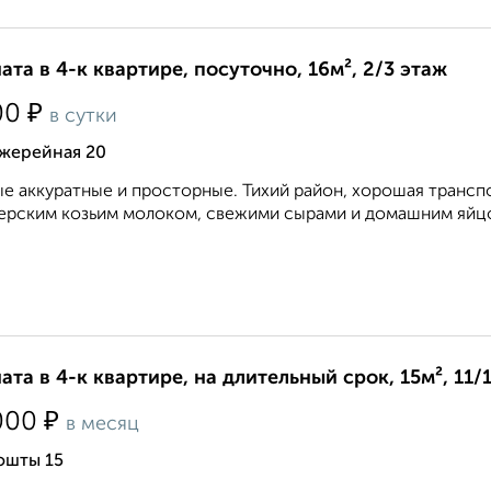
ата в 4-к квартире, посуточно, 16м², 2/3 этаж
₽
00
в сутки
жерейная 20
е аккуратные и просторные. Тихий район, хорошая транспо
рским козьим молоком, свежими сырами и домашним яйцом
ата в 4-к квартире, на длительный срок, 15м², 11/
₽
000
в месяц
ошты 15