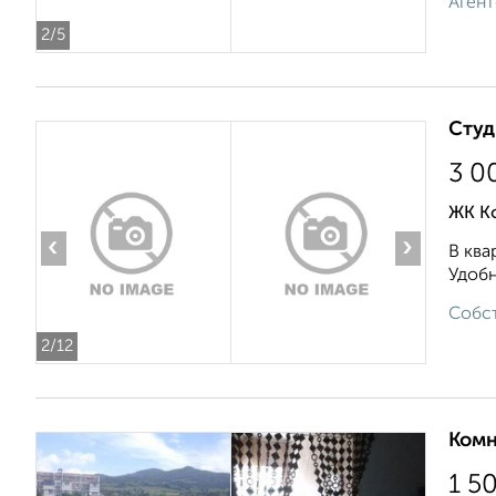
Агент
2
/5
Студ
3 0
ЖК К
‹
›
В ква
Удобн
Собст
2
/12
Комн
1 5