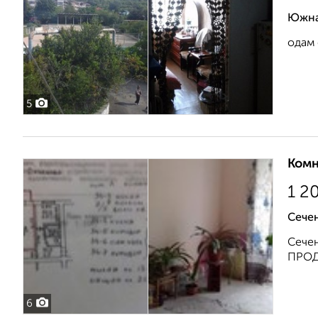
Южна
одам 
5
Комн
1 2
Сечен
Сечен
ПРОД
6