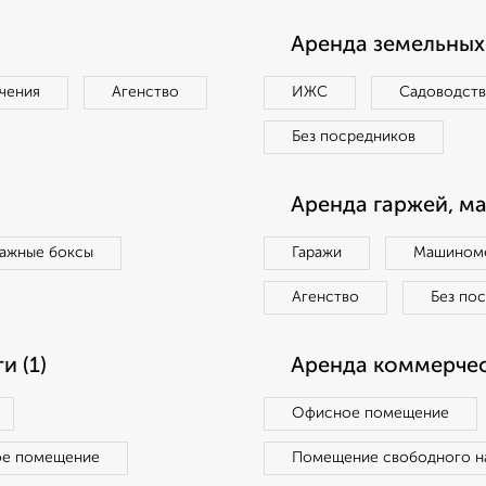
Аренда земельных 
чения
Агенство
ИЖС
Садоводст
Без посредников
Аренда гаржей, м
ражные боксы
Гаражи
Машиноме
Агенство
Без по
 (1)
Аренда коммерчес
Офисное помещение
ое помещение
Помещение свободного н