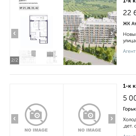
1-к 
22 
ЖК А
‹
›
Новый
улица
Агент
2
/2
1-к 
5 0
Горьк
‹
›
Холод
,дет.