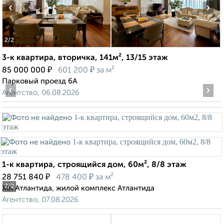
‹
›
2
/2
3-к квартира, вторичка, 141м², 13/15 этаж
₽
₽
85 000 000
601 200
за м²
Парковый проезд 6А
‹
›
Агентство, 06.08.2026
1-к квартира, строящийся дом, 60м², 8/8 этаж
₽
₽
28 751 840
478 400
за м²
2
/2
ЖК Атлантида, жилой комплекс Атлантида
Агентство, 07.08.2026