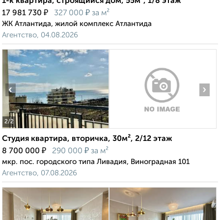
1-к квартира, строящийся дом, 55м², 1/8 этаж
₽
₽
17 981 730
327 000
за м²
ЖК Атлантида, жилой комплекс Атлантида
Агентство, 04.08.2026
‹
›
2
/2
Студия квартира, вторичка, 30м², 2/12 этаж
₽
₽
8 700 000
290 000
за м²
мкр. пос. городского типа Ливадия, Виноградная 101
Агентство, 07.08.2026