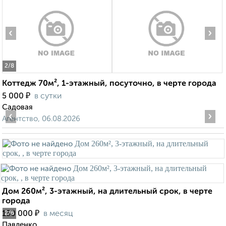
‹
›
2
/8
Коттедж 70м², 1-этажный, посуточно, в черте города
₽
5 000
в сутки
Садовая
‹
›
Агентство, 06.08.2026
Дом 260м², 3-этажный, на длительный срок, в черте
города
₽
150 000
в месяц
2
/6
Павленко