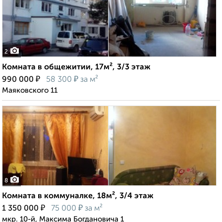
2
Комната в общежитии, 17м², 3/3 этаж
₽
₽
990 000
58 300
за м²
Маяковского 11
8
Комната в коммуналке, 18м², 3/4 этаж
₽
₽
1 350 000
75 000
за м²
мкр. 10-й, Максима Богдановича 1