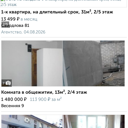
1-к квартира, на длительный срок, 31м², 2/5 этаж
₽
13 499
в месяц
2
/5
Свердлова 81
Агентство, 04.08.2026
7
Комната в общежитии, 13м², 2/4 этаж
₽
₽
1 480 000
113 900
за м²
Весенняя 9