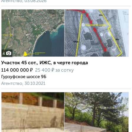
Агентство, 03.08.2026
4
Участок 45 сот., ИЖС, в черте города
₽
₽
114 000 000
25 400
за сотку
Гурзуфское шоссе 9Б
Агентство, 30.10.2021