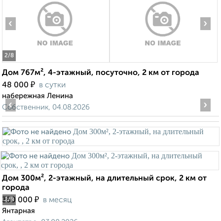
‹
›
2
/8
Дом 767м², 4-этажный, посуточно, 2 км от города
₽
48 000
в сутки
набережная Ленина
‹
›
Собственник, 04.08.2026
Дом 300м², 2-этажный, на длительный срок, 2 км от
города
₽
350 000
в месяц
2
/8
Янтарная