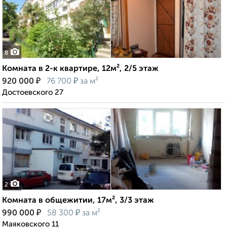
8
Комната в 2-к квартире, 12м², 2/5 этаж
₽
₽
920 000
76 700
за м²
Достоевского 27
2
Комната в общежитии, 17м², 3/3 этаж
₽
₽
990 000
58 300
за м²
Маяковского 11