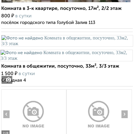
Комната в 3-к квартире, посуточно, 17м², 2/2 этаж
₽
800
в сутки
посёлок городского типа Голубой Залив 113
Комната в общежитии, посуточно, 33м², 3/3 этаж
₽
1 500
в сутки
Отрадная 4
7
‹
›
2
/8