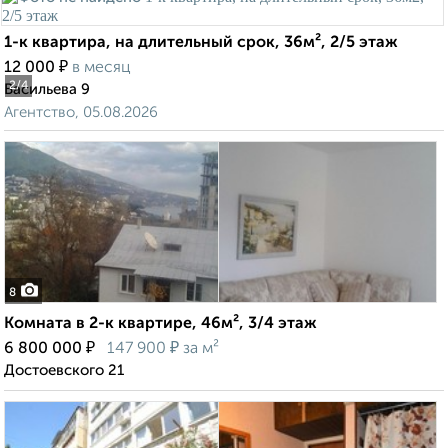
1-к квартира, на длительный срок, 36м², 2/5 этаж
₽
12 000
в месяц
2
/4
Васильева 9
Агентство, 05.08.2026
8
Комната в 2-к квартире, 46м², 3/4 этаж
₽
₽
6 800 000
147 900
за м²
Достоевского 21