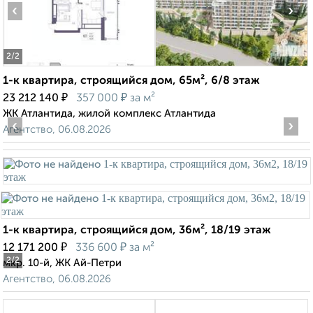
‹
›
2
/2
1-к квартира, строящийся дом, 65м², 6/8 этаж
₽
₽
23 212 140
357 000
за м²
ЖК Атлантида, жилой комплекс Атлантида
‹
›
Агентство, 06.08.2026
1-к квартира, строящийся дом, 36м², 18/19 этаж
₽
₽
12 171 200
336 600
за м²
2
/2
мкр. 10-й, ЖК Ай-Петри
Агентство, 06.08.2026