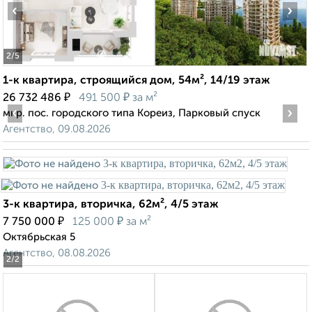
‹
›
2
/5
1-к квартира, строящийся дом, 54м², 14/19 этаж
₽
₽
26 732 486
491 500
за м²
‹
›
мкр. пос. городского типа Кореиз, Парковый спуск
Агентство, 09.08.2026
3-к квартира, вторичка, 62м², 4/5 этаж
₽
₽
7 750 000
125 000
за м²
Октябрьская 5
Агентство, 08.08.2026
2
/2