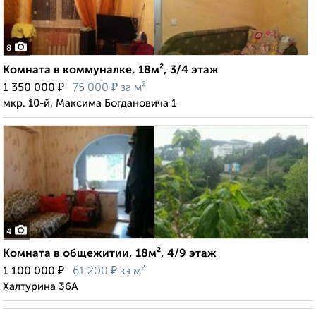
8
Комната в коммуналке, 18м², 3/4 этаж
₽
₽
1 350 000
75 000
за м²
мкр. 10-й, Максима Богдановича 1
4
Комната в общежитии, 18м², 4/9 этаж
₽
₽
1 100 000
61 200
за м²
Халтурина 36А