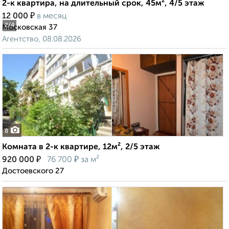
2-к квартира, на длительный срок, 45м², 4/5 этаж
₽
12 000
в месяц
2
/4
Московская 37
Агентство, 08.08.2026
8
Комната в 2-к квартире, 12м², 2/5 этаж
₽
₽
920 000
76 700
за м²
Достоевского 27