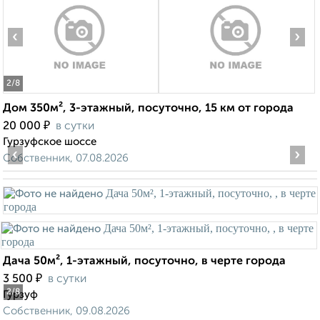
‹
›
2
/8
Дом 350м², 3-этажный, посуточно, 15 км от города
₽
20 000
в сутки
Гурзуфское шоссе
‹
›
Собственник, 07.08.2026
Дача 50м², 1-этажный, посуточно, в черте города
₽
3 500
в сутки
2
/8
Гурзуф
Собственник, 09.08.2026