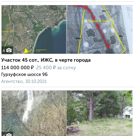
4
Участок 45 сот., ИЖС, в черте города
₽
₽
114 000 000
25 400
за сотку
Гурзуфское шоссе 9Б
Агентство, 30.10.2021