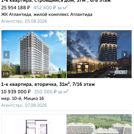
1-к квартира, строящийся дом, 57м², 6/8 этаж
₽
₽
25 954 188
452 400
за м²
ЖК Атлантида, жилой комплекс Атлантида
Агентство, 05.08.2026
‹
›
2
/9
1-к квартира, вторичка, 31м², 7/16 этаж
₽
₽
10 939 000
350 000
за м²
мкр. 10-й, Мицко 16
Агентство, 07.08.2026