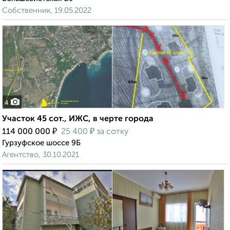
Собственник, 19.05.2022
4
Участок 45 сот., ИЖС, в черте города
₽
₽
114 000 000
25 400
за сотку
Гурзуфское шоссе 9Б
Агентство, 30.10.2021