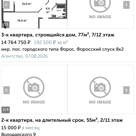
‹
›
2
/1
3-к квартира, строящийся дом, 77м², 7/12 этаж
₽
₽
14 764 750
192 500
за м²
мкр. пос. городского типа Форос, Форосский спуск 8к2
Агентство, 07.08.2026
‹
›
2
/4
2-к квартира, на длительный срок, 55м², 2/11 этаж
₽
15 000
в месяц
Володарского 9