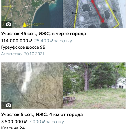
4
Участок 45 сот., ИЖС, в черте города
₽
₽
114 000 000
25 400
за сотку
Гурзуфское шоссе 9Б
Агентство, 30.10.2021
4
Участок 5 сот., ИЖС, 4 км от города
₽
₽
3 500 000
7 000
за сотку
Красина 24