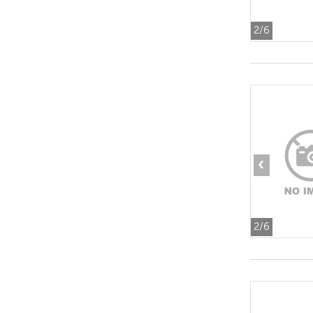
2
/6
‹
2
/6