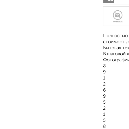
Полностью 
стоимость,о
Бытовая тех
В шаговой 
Фотографии
8
9
1
2
6
9
5
2
1
5
8