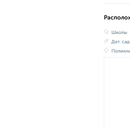
Располо
Школы
Дет. са
Поликл