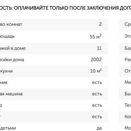
ОСТЬ: ОПЛАЧИВАЙТЕ ТОЛЬКО ПОСЛЕ ЗАКЛЮЧЕНИЯ ДОГ
во комнат
2
Ср
2
лощадь
Эт
55 м
ажей в доме
11
Ба
ройки дома
2002
Ре
кухни
10 м²
От
ник
есть
Ме
ая машина
есть
Бы
р
есть
Те
т
есть
Ко
 детьми
да
Мо