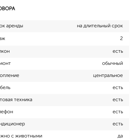
ОВОРА
ок аренды
на длительный срок
аж
2
лкон
есть
монт
обычный
опление
центральное
бель
есть
товая техника
есть
лефон
есть
ндиционер
есть
жно с животными
да