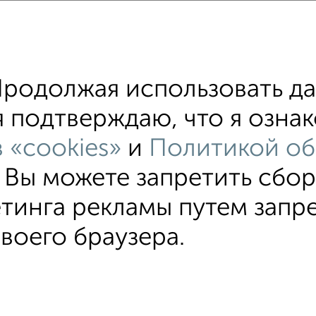
квартиры
хожим параметрам:
е Суворовская
С холодильником
С мебелью
родолжая использовать да
ой техникой
С интернетом
Можно с ребенком
я подтверждаю, что я озна
им ремонтом
не первый этаж
не последний э
 «cookies»
и
Политикой об
альным отоплением
Цена до 12 000 в мес.
площ
. Вы можете запретить сбо
тинга рекламы путем запр
своего браузера.
атные
Квартиры студии
Без посредников
На длит
зовательское соглашение
Ялта, улица Боткинская 13а
© 2
ти
Статьи
Блог
Риэлторы
Агентства