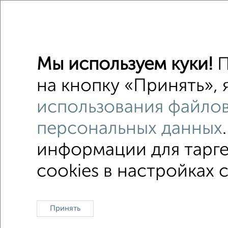
Студии 
Поиск по с
на улиц
Мы используем куки!
П
С бытов
на кнопку «Принять», 
с хорош
использования файлов
с центр
персональных данных
информации для тарге
cookies в настройках 
Однокомнатные
Двухкомнатные
3‑комн
Контакты
Политика конфиденциальности
Поль
Принять
О проекте
Реклама на портале
Новос