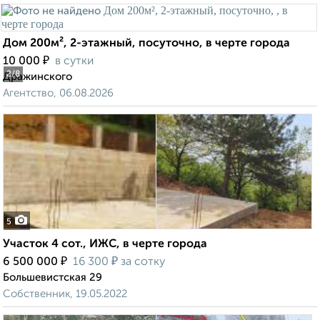
Дом 200м², 2-этажный, посуточно, в черте города
₽
10 000
в сутки
2
/8
Дражинского
Агентство, 06.08.2026
5
Участок 4 сот., ИЖС, в черте города
₽
₽
6 500 000
16 300
за сотку
Большевистская 29
Собственник, 19.05.2022