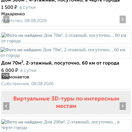
Дом 300м², 4-этажный, посуточно, в черте города
₽
1 500
в сутки
Макаренко
‹
›
Агентство, 08.08.2026
Дом 70м², 2-этажный, посуточно, 60 км от города
₽
6 000
в сутки
2
/8
Космонавтов
Собственник, 08.08.2026
Виртуальные 3D-туры по интересным
‹
›
местам