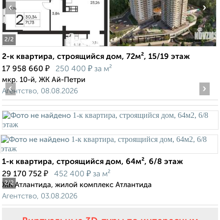
‹
›
2
/2
2-к квартира, строящийся дом, 72м², 15/19 этаж
₽
₽
17 958 660
250 400
за м²
мкр. 10-й, ЖК Ай-Петри
‹
›
Агентство, 08.08.2026
1-к квартира, строящийся дом, 64м², 6/8 этаж
₽
₽
29 170 752
452 400
за м²
2
/2
ЖК Атлантида, жилой комплекс Атлантида
Агентство, 03.08.2026