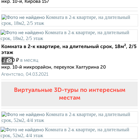
мкр. 10-й, Кирова 157
Комната в 2-к квартире, на длительный срок, 18м², 2/5
этаж
₽
8 000
в месяц
3
мкр. 10-й микрорайон, переулок Халтурина 20
Агентство, 04.03.2021
Виртуальные 3D-туры по интересным
местам