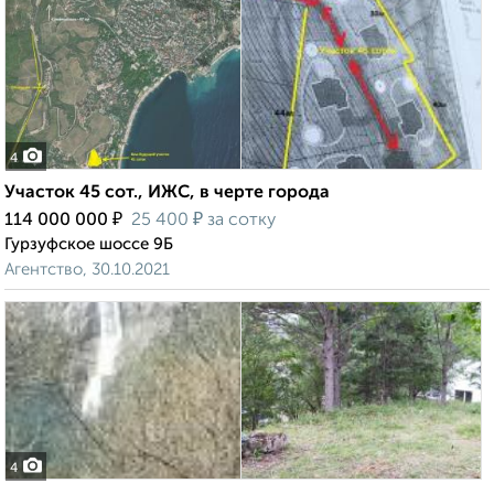
4
Участок 45 сот., ИЖС, в черте города
₽
₽
114 000 000
25 400
за сотку
Гурзуфское шоссе 9Б
Агентство, 30.10.2021
4