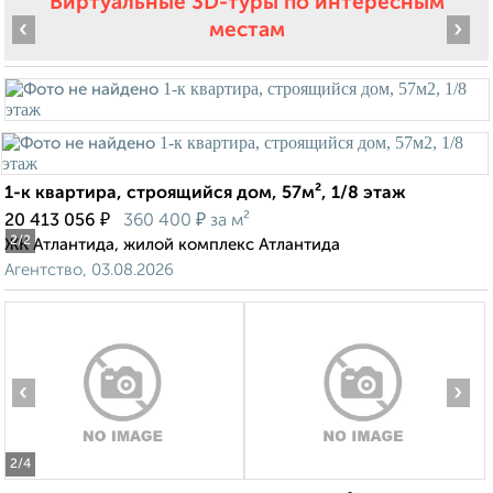
Виртуальные 3D-туры по интересным
‹
›
местам
1-к квартира, строящийся дом, 57м², 1/8 этаж
₽
₽
20 413 056
360 400
за м²
2
/2
ЖК Атлантида, жилой комплекс Атлантида
Агентство, 03.08.2026
‹
›
2
/4