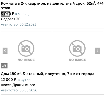
Комната в 2-к квартире, на длительный срок, 52м², 4/4
этаж
₽
5 000
в месяц
3
Садовая 30
Агентство, 06.12.2021
‹
›
2
/8
Дом 180м², 3-этажный, посуточно, 7 км от города
₽
12 000
в сутки
шоссе Дражинского
Агентство, 06.08.2026