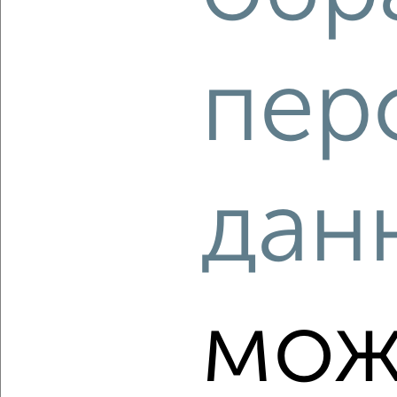
‹
›
пер
2
/2
1-к квартира, строящийся дом, 71м², 4/8 этаж
₽
₽
29 305 926
413 400
за м²
ЖК Атлантида, жилой комплекс Атлантида
дан
Агентство, 08.08.2026
‹
›
мож
2
/2
1-к квартира, строящийся дом, 57м², 7/8 этаж