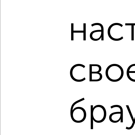
Для покупки квартиры доступна ипотека от крупнейших
банков России: СберБанк, ВТБ, Альфа-Банк,
нас
Россельхозбанк, Совкомбанк, Т-Банк, Росбанк, Почта
Банк на сумму от 400 000 до 120 000 000 рублей сроком
до 30 лет.
Сайт работает во многих городах России.
Сколько стоит купить однокомнатную квартиру в Ялте?
сво
Цена недвижимости: мин. от
18329430
руб. до макс.
29496480
руб.
Средняя цена:
23211003
руб.
Цена за м2: от
345838
руб. до
415443
руб.
бра
Средняя цена за м2:
386850
руб.
Площадь: от
53
м2 до
71
м2
Средняя площадь:
60
м2