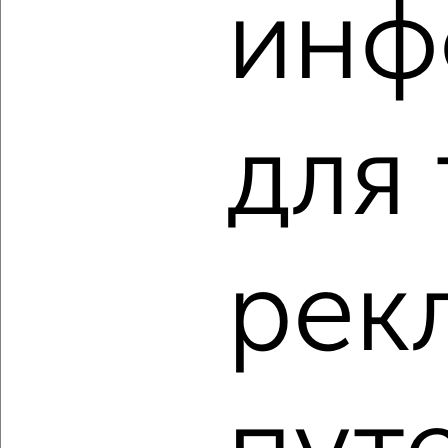
‹
›
инф
2
/2
1-к квартира, строящийся дом, 57м², 1/8 этаж
₽
₽
20 413 056
360 400
за м²
для
ЖК Атлантида, жилой комплекс Атлантида
Агентство, 08.08.2026
рек
‹
›
2
/2
1-к квартира, строящийся дом, 64м², 1/8 этаж
₽
₽
22 993 520
360 400
за м²
ЖК Атлантида, жилой комплекс Атлантида