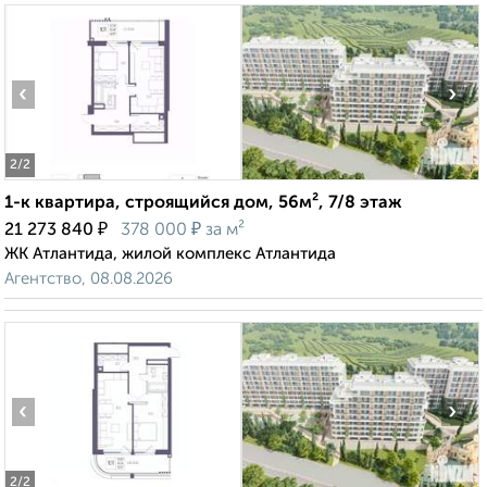
‹
›
2
/2
1-к квартира, строящийся дом, 56м², 7/8 этаж
₽
₽
21 273 840
378 000
за м²
ЖК Атлантида, жилой комплекс Атлантида
Агентство, 08.08.2026
‹
›
2
/2