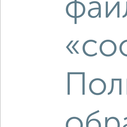
фай
2
/2
1-к квартира, строящийся дом, 69м², 2/8 этаж
₽
₽
26 387 640
381 600
за м²
ЖК Атлантида, жилой комплекс Атлантида
Агентство, 08.08.2026
«co
‹
›
Пол
2
/2
1-к квартира, строящийся дом, 53м², 4/8 этаж
₽
₽
19 008 864
359 200
за м²
ЖК Атлантида, жилой комплекс Атлантида
Агентство, 08.08.2026
обр