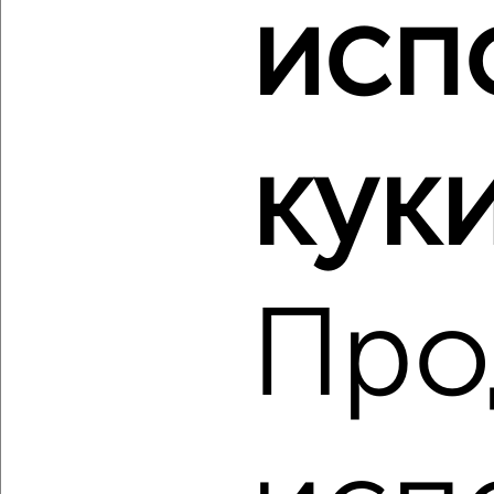
исп
‹
›
2
/2
куки
1-к квартира, строящийся дом, 60м², 7/8 этаж
₽
₽
28 131 480
468 000
за м²
ЖК Атлантида, жилой комплекс Атлантида
Агентство, 08.08.2026
Про
‹
›
2
/2
1-к квартира, строящийся дом, 60м², 7/8 этаж