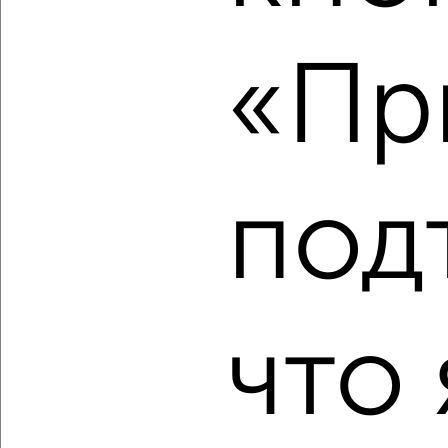
2
/2
«Пр
1-к квартира, строящийся дом, 59м², 2/8 этаж
₽
₽
22 659 408
381 600
за м²
ЖК Атлантида, жилой комплекс Атлантида
Агентство, 08.08.2026
под
‹
›
что 
2
/2
1-к квартира, строящийся дом, 59м², 1/8 этаж
₽
₽
21 407 760
360 400
за м²
ЖК Атлантида, жилой комплекс Атлантида
Агентство, 08.08.2026