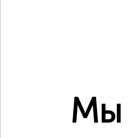
Агентство, 08.08.2026
Виртуальные 3D-туры по музеям и объектам
культуры
‹
›
2
/2
1-к квартира, строящийся дом, 55м², 5/8 этаж
Мы
₽
₽
20 280 480
368 000
за м²
ЖК Атлантида, жилой комплекс Атлантида
Агентство, 08.08.2026