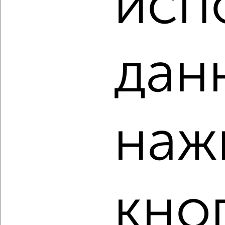
исп
₽
₽
28 126 800
468 000
за м²
ЖК Атлантида, жилой комплекс Атлантида
Агентство, 08.08.2026
дан
‹
›
2
/2
наж
1-к квартира, строящийся дом, 54м², 3/8 этаж
₽
₽
18 927 720
348 000
за м²
ЖК Атлантида, жилой комплекс Атлантида
Агентство, 08.08.2026
кно
‹
›