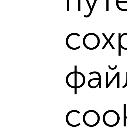
пут
Агентство, 08.08.2026
1 / 8
2
сох
Как купить однокомнатную квартиру, не последний
этаж в Ялте на сайте Ялта-недвижимость?
Используя удобную форму поиска с множеством
фильтров и сортировкой по параметрам, вы можете
подобрать для покупки однокомнатную квартиру, не
фай
последний этаж в Ялте.
Найденные предложения: 466 объявлений, можно
посмотреть в виде списка или на карте, с описанием,
расположением, ценой и другими подробностями.
Подберите подходящую недвижимость из предложений
cook
от собственников, риэлторов, застройщиков и агенств
недвижимости, связаться с ними можно по телефону или
написать сообщение в любом удобном для вас
мессенджере, это безопасно и бесплатно.