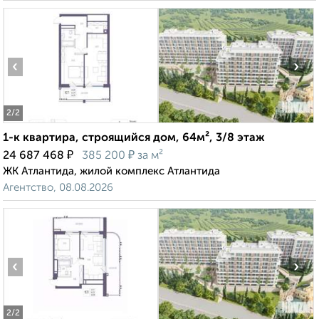
‹
›
2
/2
1-к квартира, строящийся дом, 64м², 3/8 этаж
₽
₽
24 687 468
385 200
за м²
ЖК Атлантида, жилой комплекс Атлантида
Агентство, 08.08.2026
‹
›
2
/2