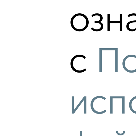
озн
‹
›
с
По
2
/2
1-к квартира, строящийся дом, 59м², 2/8 этаж
₽
₽
22 667 040
381 600
за м²
ЖК Атлантида, жилой комплекс Атлантида
Агентство, 08.08.2026
исп
‹
›