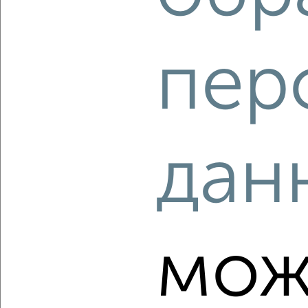
‹
›
пер
2
/2
1-к квартира, строящийся дом, 59м², 2/8 этаж
₽
₽
22 667 040
381 600
за м²
ЖК Атлантида, жилой комплекс Атлантида
дан
Агентство, 09.08.2026
‹
›
мож
2
/2
1-к квартира, строящийся дом, 57м², 4/8 этаж