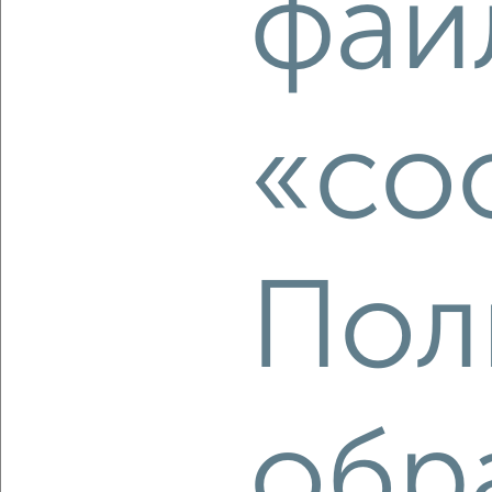
фай
2
/2
1-к квартира, строящийся дом, 60м², 7/8 этаж
₽
₽
28 131 480
468 000
за м²
ЖК Атлантида, жилой комплекс Атлантида
Агентство, 09.08.2026
«co
‹
›
Пол
2
/2
1-к квартира, строящийся дом, 56м², 2/8 этаж
₽
₽
19 524 375
347 100
за м²
ЖК Атлантида, жилой комплекс Атлантида
Агентство, 09.08.2026
обр