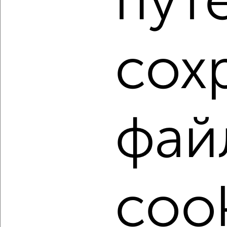
пут
Агентство, 09.08.2026
1 / 9
2
сох
Как купить однокомнатную квартиру, с центральным
отоплением в Ялте на сайте Ялта-недвижимость?
Используя удобную форму поиска с множеством
фильтров и сортировкой по параметрам, вы можете
подобрать для покупки однокомнатную квартиру, с
фай
центральным отоплением в Ялте.
Найденные предложения: 502 объявлений, можно
посмотреть в виде списка или на карте, с описанием,
расположением, ценой и другими подробностями.
Подберите подходящую недвижимость из предложений
cook
от собственников, риэлторов, застройщиков и агенств
недвижимости, связаться с ними можно по телефону или
написать сообщение в любом удобном для вас
мессенджере, это безопасно и бесплатно.