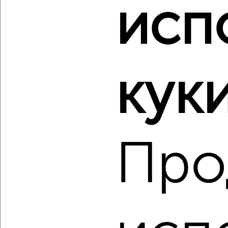
исп
‹
›
2
/2
куки
1-к квартира, строящийся дом, 57м², 2/8 этаж
₽
₽
19 259 550
337 000
за м²
ЖК Атлантида, жилой комплекс Атлантида
Агентство, 09.08.2026
Про
‹
›
2
/2
1-к квартира, строящийся дом, 69м², 3/8 этаж