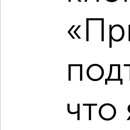
2
/2
«Пр
1-к квартира, строящийся дом, 57м², 4/8 этаж
₽
₽
23 248 992
405 600
за м²
ЖК Атлантида, жилой комплекс Атлантида
Агентство, 09.08.2026
под
‹
›
что 
2
/2
1-к квартира, строящийся дом, 57м², 4/8 этаж
₽
₽
20 935 713
367 100
за м²
ЖК Атлантида, жилой комплекс Атлантида
Агентство, 09.08.2026