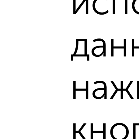
исп
₽
₽
22 693 800
327 000
за м²
ЖК Атлантида, жилой комплекс Атлантида
Агентство, 09.08.2026
дан
‹
›
2
/2
наж
1-к квартира, строящийся дом, 71м², 4/8 этаж
₽
₽
24 004 510
337 000
за м²
ЖК Атлантида, жилой комплекс Атлантида
Агентство, 09.08.2026
кно
‹
›