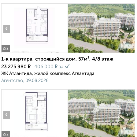
‹
›
2
/2
1-к квартира, строящийся дом, 57м², 4/8 этаж
₽
₽
23 275 980
406 000
за м²
ЖК Атлантида, жилой комплекс Атлантида
Агентство, 09.08.2026
‹
›
2
/2