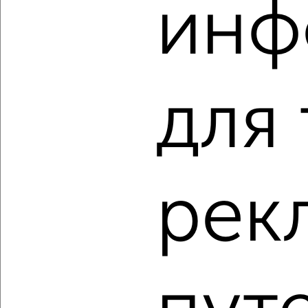
‹
›
инф
2
/2
1-к квартира, строящийся дом, 59м², 2/8 этаж
₽
₽
22 659 408
381 600
за м²
для
ЖК Атлантида, жилой комплекс Атлантида
Агентство, 09.08.2026
рек
‹
›
2
/2
1-к квартира, строящийся дом, 69м², 3/8 этаж
₽
₽
27 487 125
397 500
за м²
ЖК Атлантида, жилой комплекс Атлантида