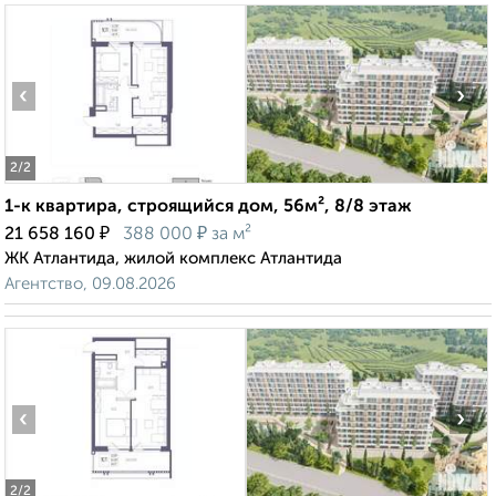
‹
›
2
/2
1-к квартира, строящийся дом, 56м², 8/8 этаж
₽
₽
21 658 160
388 000
за м²
ЖК Атлантида, жилой комплекс Атлантида
Агентство, 09.08.2026
‹
›
2
/2