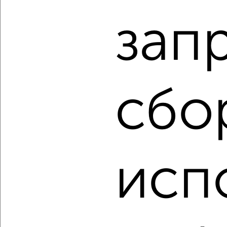
₽
₽
20 987 040
368 000
за м²
ЖК Атлантида, жилой комплекс Атлантида
зап
Агентство, 09.08.2026
‹
›
сбо
2
/2
1-к квартира, строящийся дом, 56м², 2/8 этаж
₽
₽
19 581 960
348 000
за м²
исп
ЖК Атлантида, жилой комплекс Атлантида
Агентство, 09.08.2026