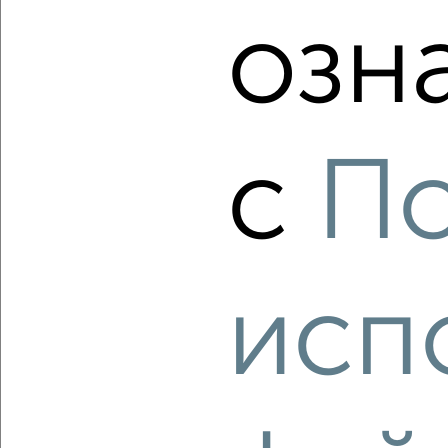
озн
‹
›
с
По
2
/2
1-к квартира, строящийся дом, 55м², 5/8 этаж
₽
₽
20 280 480
368 000
за м²
ЖК Атлантида, жилой комплекс Атлантида
Агентство, 09.08.2026
исп
‹
›