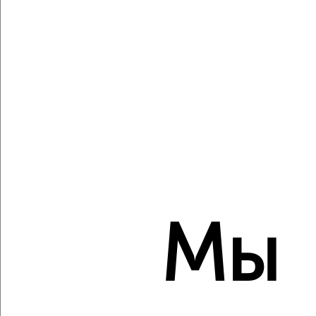
Агентство, 09.08.2026
Виртуальные 3D-туры по музеям и объектам
культуры
‹
›
2
/2
1-к квартира, строящийся дом, 64м², 2/8 этаж
Мы
₽
₽
24 590 304
381 600
за м²
ЖК Атлантида, жилой комплекс Атлантида
Агентство, 09.08.2026