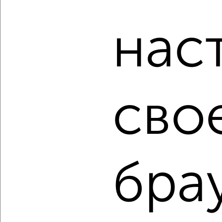
Для покупки квартиры доступна ипотека от крупнейших
банков России: СберБанк, ВТБ, Альфа-Банк,
нас
Россельхозбанк, Совкомбанк, Т-Банк, Росбанк, Почта
Банк на сумму от 400 000 до 120 000 000 рублей сроком
до 30 лет.
Сайт работает во многих городах России.
Сколько стоит купить однокомнатную квартиру в Ялте?
сво
Цена недвижимости: мин. от
18329430
руб. до макс.
30296112
руб.
Средняя цена:
23727083
руб.
Цена за м2: от
339433
руб. до
426705
руб.
бра
Средняя цена за м2:
395451
руб.
Площадь: от
54
м2 до
71
м2
Средняя площадь:
60
м2