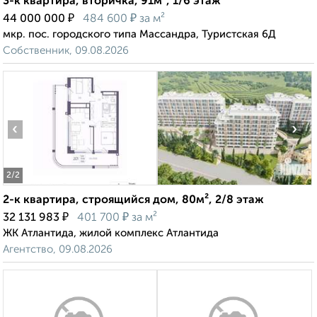
3-к квартира, вторичка, 91м², 1/6 этаж
₽
₽
44 000 000
484 600
за м²
мкр. пос. городского типа Массандра, Туристская 6Д
Собственник, 09.08.2026
‹
›
2
/2
2-к квартира, строящийся дом, 80м², 2/8 этаж
₽
₽
32 131 983
401 700
за м²
ЖК Атлантида, жилой комплекс Атлантида
Агентство, 09.08.2026