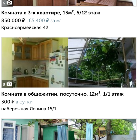
6
Комната в 3-к квартире, 13м², 5/12 этаж
₽
₽
850 000
65 400
за м²
Красноармейская 42
8
Комната в общежитии, посуточно, 12м², 1/1 этаж
₽
300
в сутки
набережная Ленина 15/1