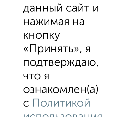
данный сайт и
нажимая на
кнопку
«Принять», я
подтверждаю,
что я
ознакомлен(а)
Рядом, с меньшей ценой
Недалеко от жилой комплекс Атлантида с ценой ниже
с
Политикой