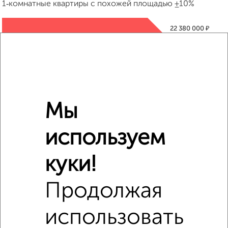
1‑комнатные квартиры с похожей площадью ±10%
₽
22 380 000
₽
19 524 375
₽
22 380 000
Мы
Средняя цена район
Это предложение
используем
Средняя цена по городу
куки!
Похожие предложения рядом
1‑комнатные квартиры недалеко от жилой комплекс
Продолжая
Атлантида
использовать