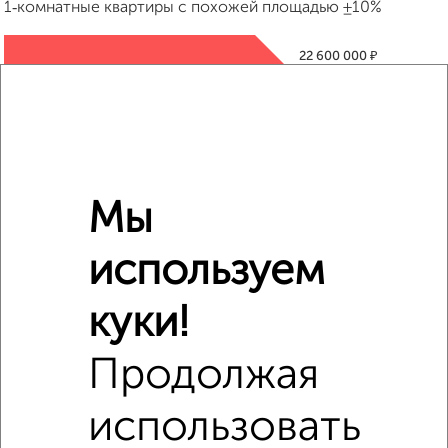
1‑комнатные квартиры с похожей площадью ±10%
₽
22 600 000
₽
25 931 568
₽
22 600 000
Мы
Средняя цена район
Это предложение
используем
Средняя цена по городу
куки!
Похожие предложения рядом
1‑комнатные квартиры недалеко от жилой комплекс
Продолжая
Атлантида
использовать