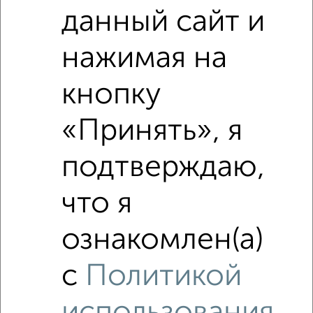
данный сайт и
нажимая на
кнопку
«Принять», я
подтверждаю,
что я
ознакомлен(а)
Рядом, с меньшей ценой
Недалеко от жилой комплекс Атлантида с ценой ниже
с
Политикой