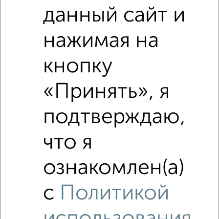
данный сайт и
нажимая на
кнопку
«Принять», я
подтверждаю,
что я
ознакомлен(а)
Рядом, с меньшей ценой
Недалеко от жилой комплекс Атлантида с ценой ниже
с
Политикой