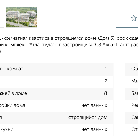
-комнатная квартира в строящемся доме (Дом 3), срок сдачи:
 комплекс "Атлантида" от застройщика "СЗ Аква-Траст" ра
в
во комнат
1
Об
2
Ма
ажей в доме
8
Ба
ройки дома
нет данных
Ре
я
строящийся дом
Са
кухни
нет данных
От