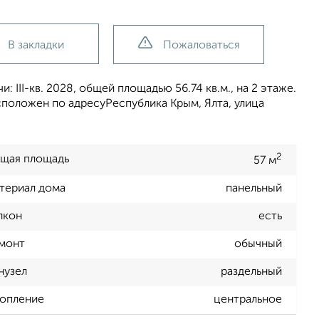
В закладки
Пожаловаться
 III-кв. 2028, общей площадью 56.74 кв.м., на 2 этаже.
сположен по адресуРеспублика Крым, Ялта, улица
2
щая площадь
57 м
териал дома
панельный
лкон
есть
монт
обычный
нузел
раздельный
опление
центральное