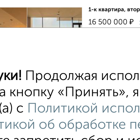
1-к квартира, втор
₽
16 500 000
ЖК Приморский парк
Гагарина 4
›
ходные Апартаменты 
в аренду и так же дл
инвесторов: -именно 
уки!
Продолжая испол
Агентство, 07.08.202
а кнопку «Принять», 
тиры
(а) с
Политикой испол
хожим параметрам:
тикой об обработке 
омплекс Атлантида
на улице жилой комплекс Атланти
едний этаж
с балконом
с центральным отопле