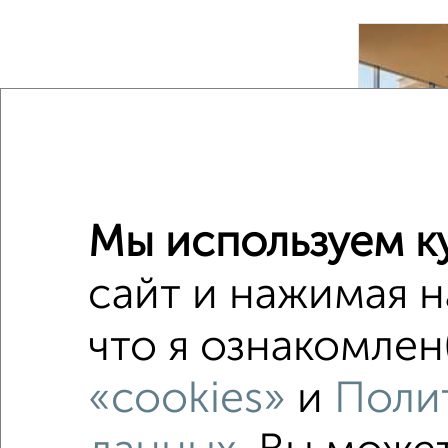
‹
2
/2
Мы используем к
сайт и нажимая н
1-к квар
что я ознакомлен
Поиск по с
«cookies»
и
Поли
жилой к
не посл