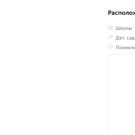
Располо
Школы
Дет. са
Поликл