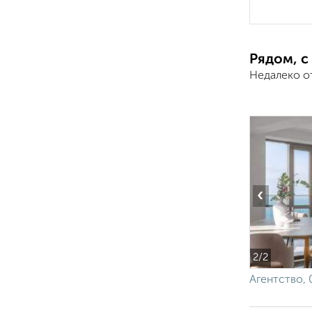
Рядом, с
Недалеко о
‹
2
/2
Агентство, 