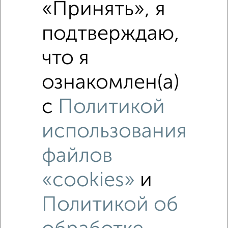
«Принять», я
подтверждаю,
что я
ознакомлен(а)
с
Политикой
использования
файлов
«cookies»
и
Рядом, с меньшей ценой
Недалеко от жилой комплекс Атлантида с ценой ниже
Политикой об