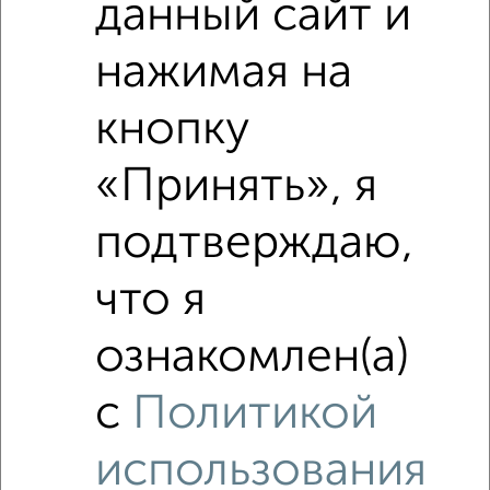
данный сайт и
нажимая на
кнопку
«Принять», я
подтверждаю,
что я
ознакомлен(а)
Рядом, с меньшей ценой
с
Политикой
Недалеко от жилой комплекс Атлантида с ценой ниже
использования