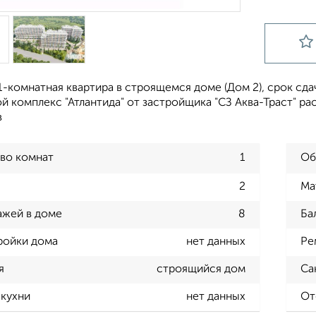
-комнатная квартира в строящемся доме (Дом 2), срок сдачи:
 комплекс "Атлантида" от застройщика "СЗ Аква-Траст" ра
в
во комнат
1
Об
2
Ма
ажей в доме
8
Ба
ройки дома
нет данных
Ре
я
строящийся дом
Са
кухни
нет данных
От