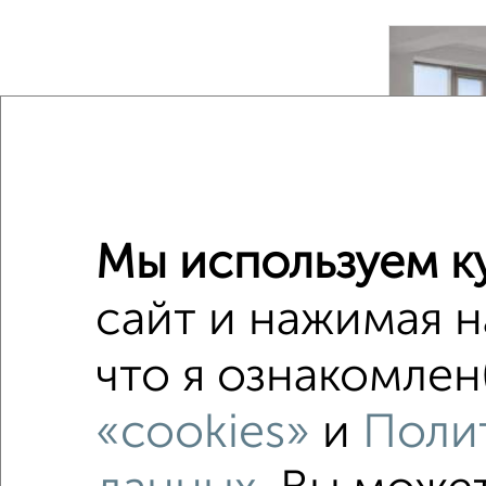
‹
2
/2
Мы используем к
сайт и нажимая н
1-к квар
что я ознакомлен
Поиск по с
«cookies»
и
Поли
жилой к
не посл