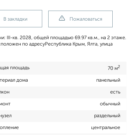
В закладки
Пожаловаться
 III-кв. 2028, общей площадью 69.97 кв.м., на 2 этаже.
сположен по адресуРеспублика Крым, Ялта, улица
2
щая площадь
70 м
териал дома
панельный
лкон
есть
монт
обычный
нузел
раздельный
опление
центральное