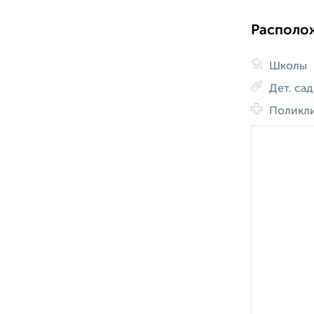
Располо
Школы
Дет. са
Поликл