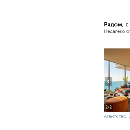
Рядом, с
Недалеко о
‹
2
/2
Агентство, 