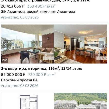
1-к квартира, строящийся дом, 57м², 1/8 этаж
₽
₽
20 413 056
360 400
за м²
ЖК Атлантида, жилой комплекс Атлантида
Агентство, 08.08.2026
‹
›
2
/2
3-к квартира, вторичка, 116м², 13/14 этаж
₽
₽
85 000 000
730 300
за м²
Парковый проезд 6А
Агентство, 03.08.2026