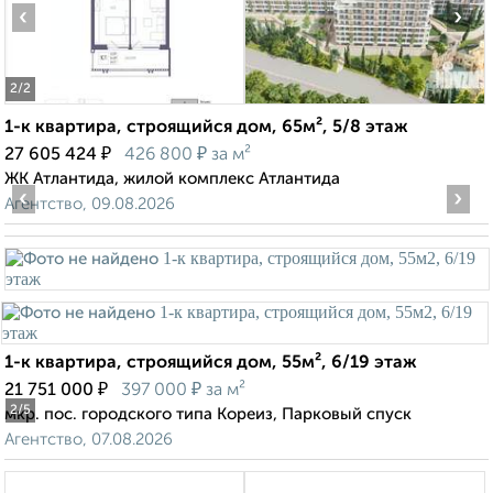
‹
›
2
/2
1-к квартира, строящийся дом, 65м², 5/8 этаж
₽
₽
27 605 424
426 800
за м²
ЖК Атлантида, жилой комплекс Атлантида
‹
›
Агентство, 09.08.2026
1-к квартира, строящийся дом, 55м², 6/19 этаж
₽
₽
21 751 000
397 000
за м²
2
/5
мкр. пос. городского типа Кореиз, Парковый спуск
Агентство, 07.08.2026