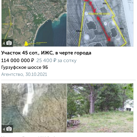
4
Участок 45 сот., ИЖС, в черте города
₽
₽
114 000 000
25 400
за сотку
Гурзуфское шоссе 9Б
Агентство, 30.10.2021
4