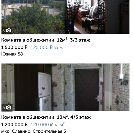
5
Комната в общежитии, 12м², 3/3 этаж
₽
₽
1 500 000
125 000
за м²
Южная 58
8
Комната в общежитии, 10м², 4/5 этаж
₽
₽
1 200 000
120 000
за м²
мкр. Славино, Строительная 3