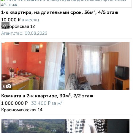
1-к квартира, на длительный срок, 36м², 4/5 этаж
₽
10 000
в месяц
2
/2
Суворовская 12
Агентство, 08.08.2026
8
Комната в 2-к квартире, 30м², 2/2 этаж
₽
₽
1 000 000
33 400
за м²
Красномаякская 14