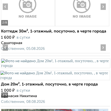
‹
›
2
/8
Коттедж 30м², 1-этажный, посуточно, в черте города
₽
1 600
в сутки
Санаторная
‹
›
Собственник, 05.08.2026
Дом 20м², 1-этажный, посуточно, в черте города
₽
1 000
в сутки
2
/5
Афанасия Никитина
Собственник, 08.08.2026