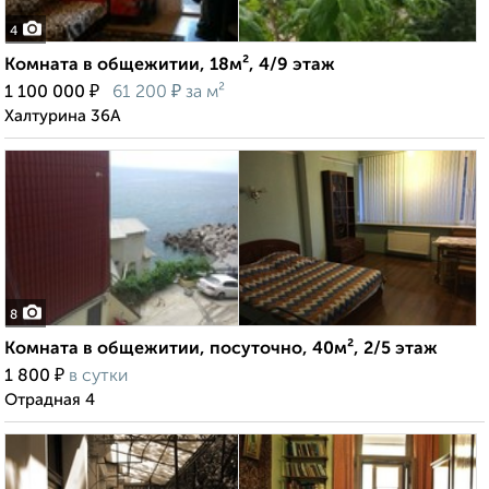
4
Комната в общежитии, 18м², 4/9 этаж
₽
₽
1 100 000
61 200
за м²
Халтурина 36А
8
Комната в общежитии, посуточно, 40м², 2/5 этаж
₽
1 800
в сутки
Отрадная 4