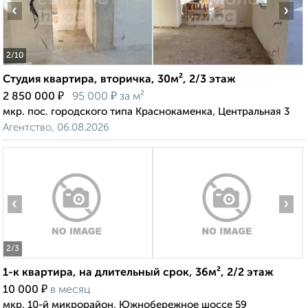
‹
›
2
/10
Студия квартира, вторичка, 30м², 2/3 этаж
₽
₽
2 850 000
95 000
за м²
мкр. пос. городского типа Краснокаменка, Центральная 3
Агентство, 06.08.2026
‹
›
2
/3
1-к квартира, на длительный срок, 36м², 2/2 этаж
₽
10 000
в месяц
мкр. 10-й микрорайон, Южнобережное шоссе 59