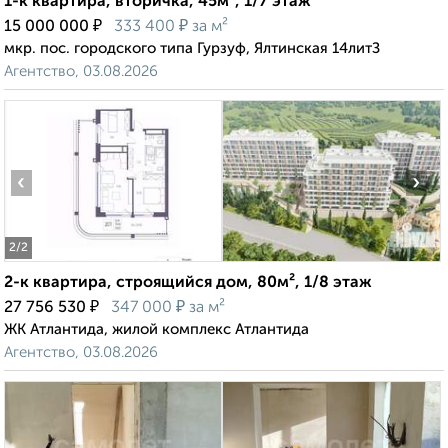
1-к квартира, вторичка, 45м², 1/7 этаж
₽
₽
15 000 000
333 400
за м²
мкр. пос. городского типа Гурзуф, Ялтинская 14литЗ
Агентство, 03.08.2026
‹
›
2
/2
2-к квартира, строящийся дом, 80м², 1/8 этаж
₽
₽
27 756 530
347 000
за м²
ЖК Атлантида, жилой комплекс Атлантида
Агентство, 03.08.2026