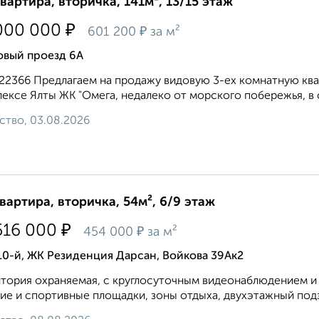
квартира, вторичка, 141м², 13/15 этаж
₽
000 000
₽
601 200
за м²
овый проезд 6А
122366 Предлагаем на продажу видовую 3-ех комнатную кв
eкcе Ялты ЖК "Омега, недалеко от морского побережья, в 
ство, 03.08.2026
квартира, вторичка, 54м², 6/9 этаж
₽
516 000
₽
454 000
за м²
10-й, ЖК Резиденция Дарсан, Войкова 39Ак2
тория охраняемая, с круглосуточным видеонаблюдением и
ие и спортивные площадки, зоны отдыха, двухэтажный под