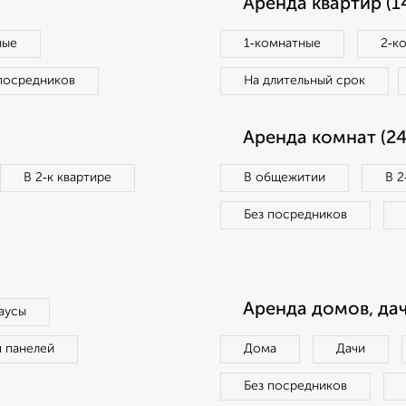
Аренда квартир (1
ные
1‑комнатные
2‑к
посредников
На длительный срок
Аренда комнат (24
В 2‑к квартире
В общежитии
В 2
Без посредников
Аренда домов, дач
аусы
п панелей
Дома
Дачи
Без посредников