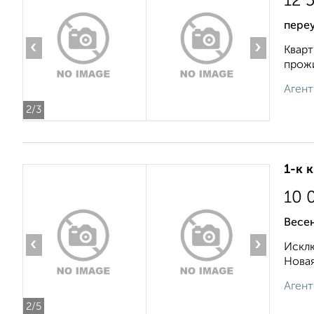
12 
переу
‹
›
Кварт
прожи
Агент
2
/3
1-к 
10 
Весен
‹
›
Исклю
Новая
Агент
2
/5