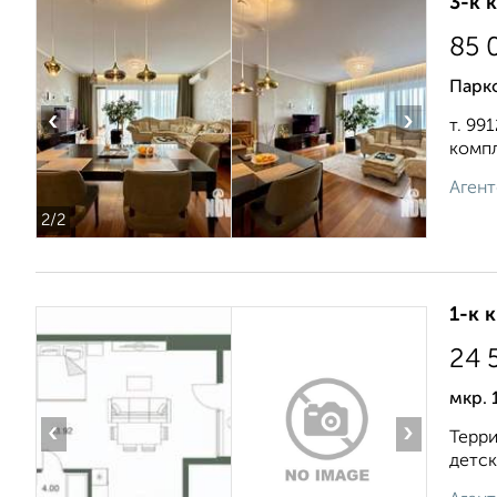
3-к 
85 
Парк
‹
›
т. 99
компл
Агент
2
/2
1-к 
24 
мкр. 
‹
›
Терри
детск