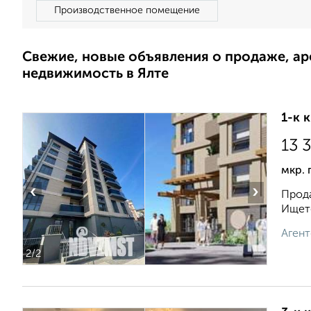
Производственное помещение
Свежие, новые объявления о продаже, а
недвижимость в Ялте
1-к 
13 
мкр. 
‹
›
Прода
Ищете
Агент
2
/2