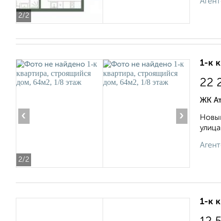
Агент
2
/2
1-к 
22 
ЖК А
‹
›
Новый
улица
Агент
2
/2
1-к 