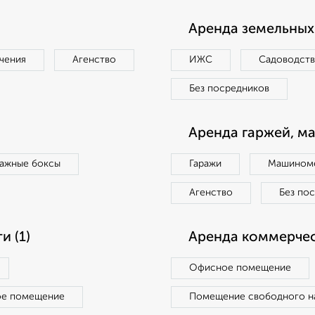
Аренда земельных 
чения
Агенство
ИЖС
Садоводст
Без посредников
Аренда гаржей, м
ражные боксы
Гаражи
Машиноме
Агенство
Без по
 (1)
Аренда коммерчес
Офисное помещение
ое помещение
Помещение свободного н