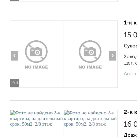
1-к 
15 
Суво
‹
›
Холод
,дет.
Агент
2
/3
2-к 
16 
Драж