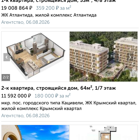
1-к квартира, строящийся дом, 53м², 4/8 этаж
₽
₽
19 008 864
359 200
за м²
ЖК Атлантида, жилой комплекс Атлантида
Агентство, 06.08.2026
‹
›
2
/2
2-к квартира, строящийся дом, 64м², 1/7 этаж
₽
₽
11 592 000
180 000
за м²
мкр. пос. городского типа Кацивели, ЖК Крымский квартал,
жилой комплекс Крымский квартал
Агентство, 06.08.2026