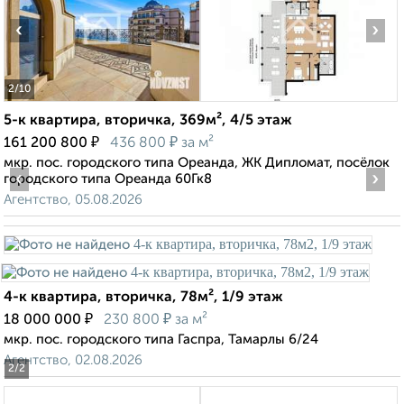
‹
›
2
/10
5-к квартира, вторичка, 369м², 4/5 этаж
₽
₽
161 200 800
436 800
за м²
мкр. пос. городского типа Ореанда, ЖК Дипломат, посёлок
‹
›
городского типа Ореанда 60Гк8
Агентство, 05.08.2026
4-к квартира, вторичка, 78м², 1/9 этаж
₽
₽
18 000 000
230 800
за м²
мкр. пос. городского типа Гаспра, Тамарлы 6/24
Агентство, 02.08.2026
2
/2