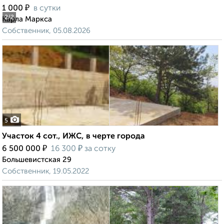
₽
1 000
в сутки
2
/2
Карла Маркса
Собственник, 05.08.2026
5
Участок 4 сот., ИЖС, в черте города
₽
₽
6 500 000
16 300
за сотку
Большевистская 29
Собственник, 19.05.2022