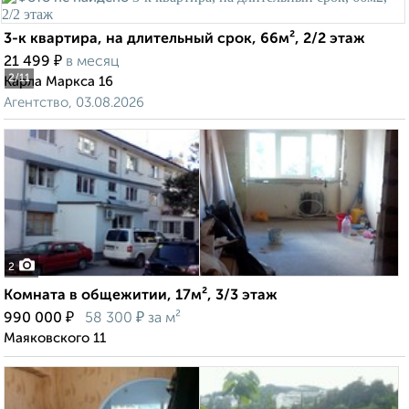
3-к квартира, на длительный срок, 66м², 2/2 этаж
₽
21 499
в месяц
2
/11
Карла Маркса 16
Агентство, 03.08.2026
2
Комната в общежитии, 17м², 3/3 этаж
₽
₽
990 000
58 300
за м²
Маяковского 11