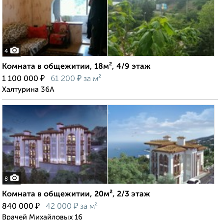
4
Комната в общежитии, 18м², 4/9 этаж
₽
₽
1 100 000
61 200
за м²
Халтурина 36А
8
Комната в общежитии, 20м², 2/3 этаж
₽
₽
840 000
42 000
за м²
Врачей Михайловых 16