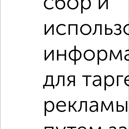
сбор и
Агентство, 01.08.2026
использ
1 / 1
Как купить двухкомнатную квартиру, с хорошим новым
ремонтом, отделкой в Ялте на сайте Ялта-
информ
недвижимость?
Используя удобную форму поиска с множеством
фильтров и сортировкой по параметрам, вы можете
подобрать для покупки двухкомнатную квартиру, с
для тарг
хорошим новым ремонтом, отделкой в Ялте.
Найденные предложения: 34 объявлений, можно
посмотреть в виде списка или на карте, с описанием,
рекламы
расположением, ценой и другими подробностями.
Подберите подходящую недвижимость из предложений
от собственников, риэлторов, застройщиков и агенств
недвижимости, связаться с ними можно по телефону или