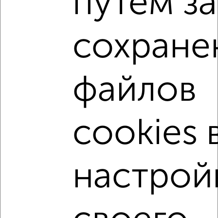
путем з
написать сообщение в любом удобном для вас
мессенджере, это безопасно и бесплатно.
Для покупки квартиры доступна ипотека от крупнейших
сохране
банков России: СберБанк, ВТБ, Альфа-Банк,
Россельхозбанк, Совкомбанк, Т-Банк, Росбанк, Почта
Банк на сумму от 400 000 до 120 000 000 рублей сроком
до 30 лет.
файлов
Сайт работает во многих городах России.
Сколько стоит купить двухкомнатную квартиру в Ялте?
cookies 
Цена недвижимости: мин. от
10490000
руб. до макс.
95000000
руб.
Средняя цена:
24021764
руб.
настрой
Цена за м2: от
437083
руб. до
922330
руб.
Средняя цена за м2:
369565
руб.
Площадь: от
24
м2 до
103
м2