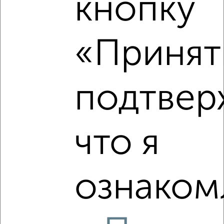
кнопку
2
/2
2-к квартира, вторичка, 47м², 2/8 этаж
«Принять
₽
₽
14 500 000
306 000
за м²
мкр. пос. городского типа Восход, ЖК Аврора, Авроры 77
Агентство, 06.08.2026
подтвер
‹
›
что я
2
/2
2-к квартира, вторичка, 78м², 1/5 этаж
ознаком
₽
₽
10 770 000
138 700
за м²
мкр. пос. городского типа Восход, Авроры 56
Агентство, 06.08.2026