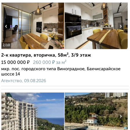
‹
›
2
/10
2-к квартира, вторичка, 58м², 3/9 этаж
₽
₽
15 000 000
260 000
за м²
мкр. пос. городского типа Виноградное, Бахчисарайское
шоссе 14
Агентство, 09.08.2026
‹
›