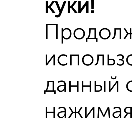
куки!
Продол
‹
›
использ
2
/2
2-к квартира, вторичка, 61м², 5/7 этаж
₽
₽
12 160 000
200 000
за м²
ЖК Приморский парк имени Гагарина, квартал Приморский
данный 
парк имени Гагарина
Агентство, 07.08.2026
нажимая
‹
›