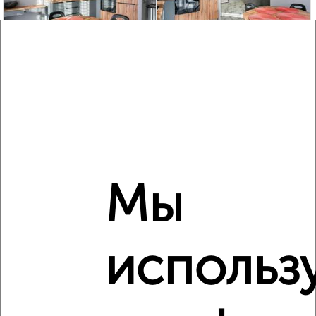
2
/2
2-к квартира, вторичка, 64м², 6/8 этаж
₽
₽
20 600 000
323 900
за м²
мкр. пос. городского типа Восход, ЖК Аврора, Авроры 77
Агентство, 07.08.2026
‹
›
Мы
2
/2
использ
2-к квартира, вторичка, 90м², 7/7 этаж
₽
₽
17 000 000
188 900
за м²
Володарского 11А
Агентство, 07.08.2026