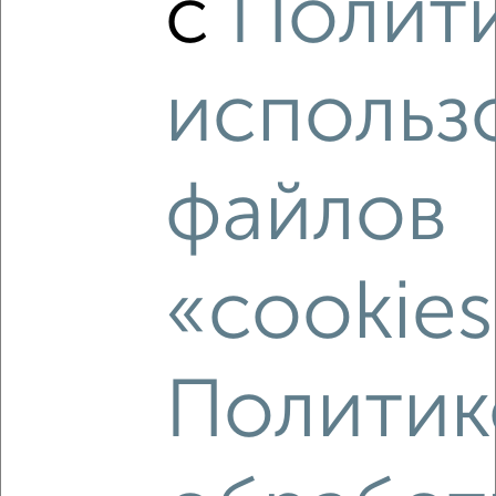
с
Полит
‹
›
использ
2
/2
файлов
2-к квартира, вторичка, 24м², 1/3 этаж
₽
₽
28 000 000
1 166 700
за м²
Загородная 15
Агентство, 04.08.2026
«cookies
Политик
‹
›
2
/2