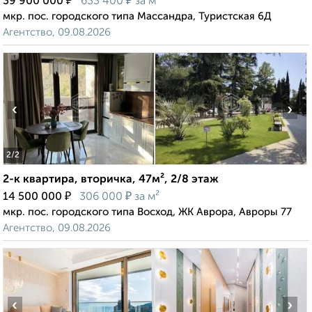
₽
₽
39 900 000
633 400
за м²
мкр. пос. городского типа Массандра, Туристская 6Д
Агентство, 09.08.2026
‹
›
2
/2
2-к квартира, вторичка, 47м², 2/8 этаж
₽
₽
14 500 000
306 000
за м²
мкр. пос. городского типа Восход, ЖК Аврора, Авроры 77
Агентство, 09.08.2026
‹
›